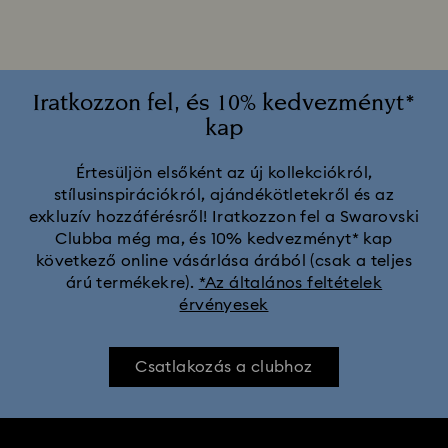
Fehér- és sárgaarany-tónusú bevonattal ellátott gyűrűk,
fülbevalók és nyakláncok
Halloween ékszerek
Kék kristályokból készült ékszerek
Iratkozzon fel, és 10% kedvezményt*
kap
Sárga kristályos ékszerek
Értesüljön elsőként az új kollekciókról,
stílusinspirációkról, ajándékötletekről és az
Zöld kristályokkal díszített ékszerek
exkluzív hozzáférésről! Iratkozzon fel a Swarovski
Clubba még ma, és 10% kedvezményt* kap
Ékszerek fekete kristályokkal
Ékszerek piros kristályokkal
következő online vásárlása árából (csak a teljes
árú termékekre).
*Az általános feltételek
érvényesek
Ékszerek rózsaszín kristályokkal
Születéskő Ékszerek | Swarovski születéskő
Csatlakozás a clubhoz
2026-os tavaszi ékszerek és kiegészítők