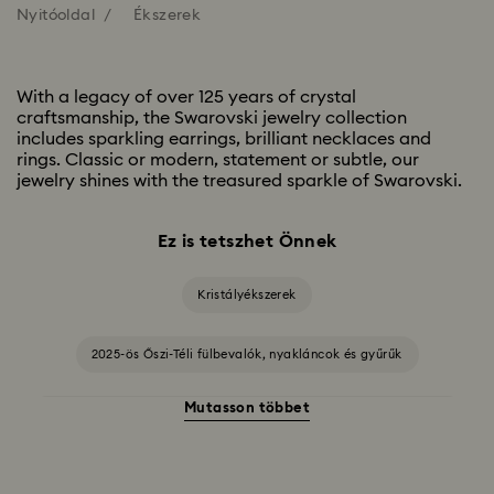
Nyitóoldal
Ékszerek
With a legacy of over 125 years of crystal
craftsmanship, the Swarovski jewelry collection
includes sparkling earrings, brilliant necklaces and
rings. Classic or modern, statement or subtle, our
jewelry shines with the treasured sparkle of Swarovski.
Ez is tetszhet Önnek
Kristályékszerek
2025-ös Őszi-Téli fülbevalók, nyakláncok és gyűrűk
Mutasson többet
Ezüst- és aranyszínű bevonattal ellátott ékszerek, fülbevalók,
karkötők és nyakláncok
Fehér kristályos ékszerek