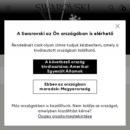
Hozzáférési-kulcs lista
0
0 - Fejléc
1 – Fő tartalom
2 - Lábléc
A Swarovski az Ön országában is elérhető
3 – Szűrés
Rendelését csak olyan címre tudjuk kézbesíteni, amely a
kiválasztott országban található.
4 - keresési találat
Ékszerek
A következő ország
kiválasztása: Amerikai
Egyesült Államok
0 Találat
szűrő
szűrő
Ebben az országban
maradok: Magyarország
0 termékből 0 megjelenítése
Más országokban is kiszállítunk. Nem találja az országot,
amelyben kiszállítást kérne?
Összes ország megtekintése