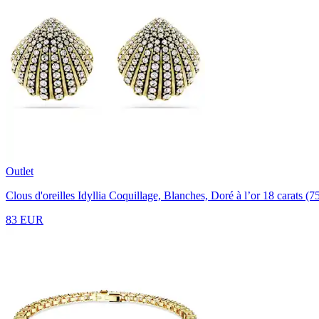
Outlet
Clous d'oreilles Idyllia
Coquillage, Blanches, Doré à l’or 18 carats (7
83 EUR