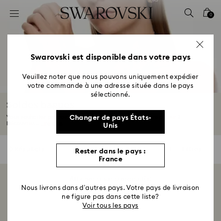
Accesskeys list
0
0 - Header
1 - Main content
2 - Footer
Swarovski est disponible dans votre pays
3 - Filter
Veuillez noter que nous pouvons uniquement expédier
votre commande à une adresse située dans le pays
4 - Search results
sélectionné.
Soldes bagues
Vous souhaitez proposer à l'élu ou simplement vous faire plaisir ?
Changer de pays États-
Découvrez...
Lire plus
Unis
0 Résultats
Filtres
Rester dans le pays :
Filtres
France
Afficher 0 sur 0 produit(s)
Nous livrons dans d’autres pays. Votre pays de livraison
ne figure pas dans cette liste?
Voir tous les pays