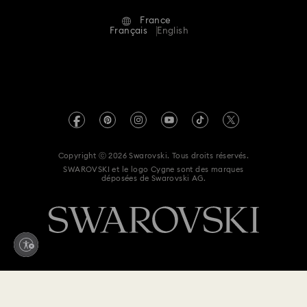
Alumni Community
France
Contactez-Nous
Conditions Générales
Français
English
Pour les professionnels
Calculer votre taille
Politique De Confidentialité
Sitemap
Rechercher une boutique
Mention Légale
Swarovski Created Diamonds
Réservez un rendez-vous
Informations sur REACH
Kristallwelten
Copyright ⓒ 2026 Swarovski. Tous droits réservés.
Egalité Femmes-Hommes
SWAROVSKI et le logo Cygne sont des marques
Code of Conduct & Policies
déposées de Swarovski AG.
Déclaration d'accessibilité
Déclaration de consentement relative à la protection des
données
Renoncer au contrat ici