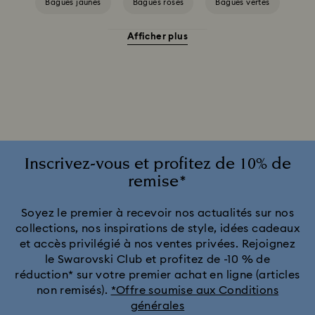
Bagues jaunes
Bagues roses
Bagues vertes
Afficher plus
Bagues acier inoxydable
Bagues avec placage de ton argent
Bagues avec placage de ton or
Bagues avec placage de ton or rose
Inscrivez-vous et profitez de 10% de
remise*
Bagues en zircon cubique
Soyez le premier à recevoir nos actualités sur nos
collections, nos inspirations de style, idées cadeaux
Bagues finition de métaux divers
Bagues métal rhodié
et accès privilégié à nos ventes privées. Rejoignez
le Swarovski Club et profitez de -10 % de
Bagues perles de cristal
réduction* sur votre premier achat en ligne (articles
non remisés).
*Offre soumise aux Conditions
générales