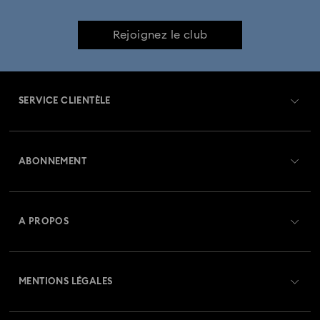
Rejoignez le club
SERVICE CLIENTÈLE
Aperçu du service clientèle
ABONNEMENT
État de la commande
Créer un compte
Solde de la carte cadeau
A PROPOS
Swarovski Club
Livraisons
À propos de Swarovski
Swarovski Crystal Society (SCS)
Retours et échanges
MENTIONS LÉGALES
Emploi & Carrières
Statut de réparation
Conditions D’Utilisation