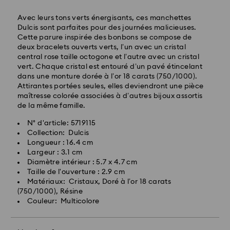
Avec leurs tons verts énergisants, ces manchettes
Les commandes passées du lundi au vendredi avant
Dulcis sont parfaites pour des journées malicieuses.
17:00 HEC seront traitées et expédiées le même jour
Cette parure inspirée des bonbons se compose de
ouvrable
deux bracelets ouverts verts, l’un avec un cristal
Délai de livraison standard: 2 jours ouvrables après
central rose taille octogone et l’autre avec un cristal
traitement et expédition
vert. Chaque cristal est entouré d’un pavé étincelant
Frais de livraison standard: CHF 8.95
dans une monture dorée à l’or 18 carats (750/1000).
Livraison standard offerte à partir de : CHF 110
Attirantes portées seules, elles deviendront une pièce
maîtresse colorée associées à d’autres bijoux assortis
de la même famille.
Pour l’instant, Swarovski n’est pas en mesure
d’effectuer des livraisons vers les boîtes postales ou
N° d'article: 5719115
les adresses APO/FPO. Les articles demeurent la
Collection: Dulcis
propriété de Swarovski jusqu’à réception du
Longueur : 16.4 cm
paiement final.
Largeur : 3.1 cm
Diamètre intérieur : 5.7 x 4.7 cm
Taille de l'ouverture : 2.9 cm
Pour les produits Crystal Myriad, sous licence et
Matériaux: Cristaux, Doré à l’or 18 carats
Creators Lab, veuillez noter qu’il peut y avoir un délai
(750/1000), Résine
de deux semaines maximum avant l’expédition du
Couleur: Multicolore
colis, et que vous en serez informés par e-mail.
La priorité absolue de Swarovski est de satisfaire tous