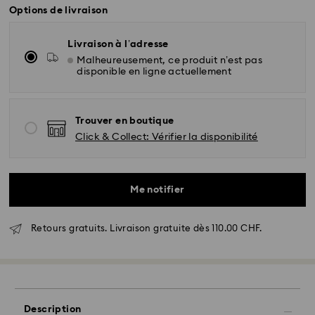
Options de livraison
Livraison à l’adresse
Malheureusement, ce produit n’est pas
disponible en ligne actuellement
Trouver en boutique
Click & Collect: Vérifier la disponibilité
Me notifier
Retours gratuits. Livraison gratuite dès 110.00 CHF.
Livraison standard - SwissPost
Description