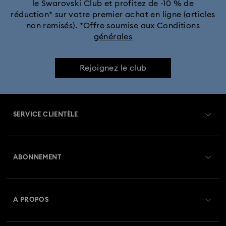
le Swarovski Club et profitez de -10 % de
réduction* sur votre premier achat en ligne (articles
non remisés).
*Offre soumise aux Conditions
générales
Rejoignez le club
SERVICE CLIENTÈLE
Aperçu du service clientèle
ABONNEMENT
État de la commande
Créer un compte
Solde de la carte cadeau
A PROPOS
Swarovski Club
Livraisons
À propos de Swarovski