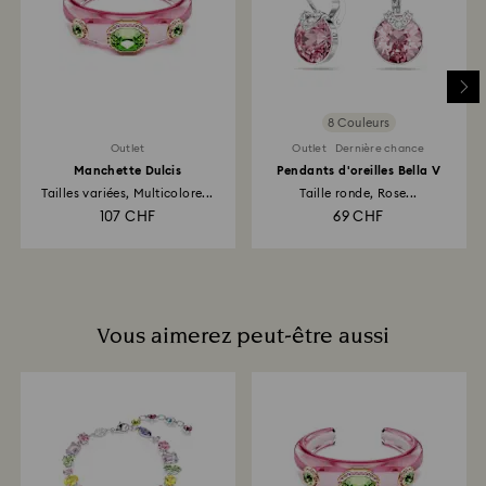
servi à payer la commande. Il faut compter jusqu’à 3
à 7 jours ouvrés pour que le montant correspondant
soit versé.
8 Couleurs
Outlet
Outlet
Dernière chance
Manchette Dulcis
Pendants d'oreilles Bella V
Tailles variées, Multicolore...
Taille ronde, Rose...
107 CHF
69 CHF
Vous aimerez peut-être aussi