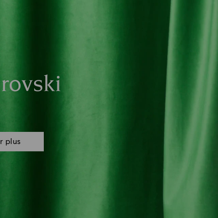
rovski
r plus