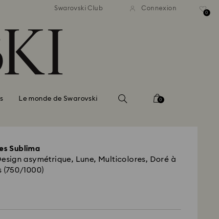
ison standard gratuite pour
Livraison standard gratuit
Swarovski Club
Connexion
mmande supérieure à 110 CHF
une commande supérieure à
0
s
Le monde de Swarovski
0
les Sublima
 Design asymétrique, Lune, Multicolores, Doré à
s (750/1000)