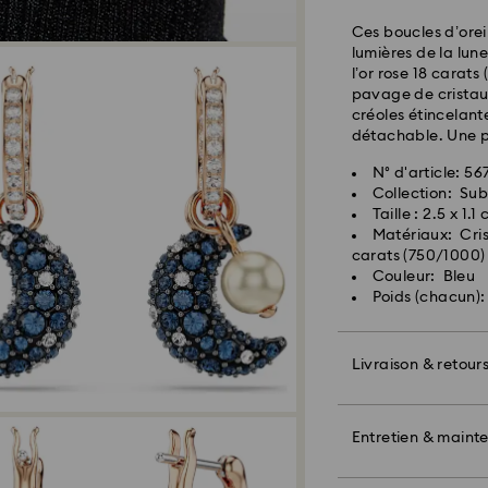
seront traitées et
Délai de livraison
Ces boucles d’ore
expédition
lumières de la lun
Frais de livraison
l’or rose 18 carat
Livraison standard
pavage de cristau
créoles étincelant
détachable. Une pi
Pour l’instant, Sw
livraisons vers le
N° d'article: 56
articles demeurent
Collection: Su
paiement final.
Taille : 2.5 x 1.1
Matériaux: Crist
carats (750/1000)
Pour les produits 
Couleur: Bleu
veuillez noter qu’
Poids (chacun):
avant l’expédition
Livraison & retour
La priorité absolue
Vous avez la possi
de vous rétracter 
Offrez un cadeau 
réception (à l’ex
Swarovski et un b
Entretien & maint
Swarovski si débal
également inclure
retour couvre tous