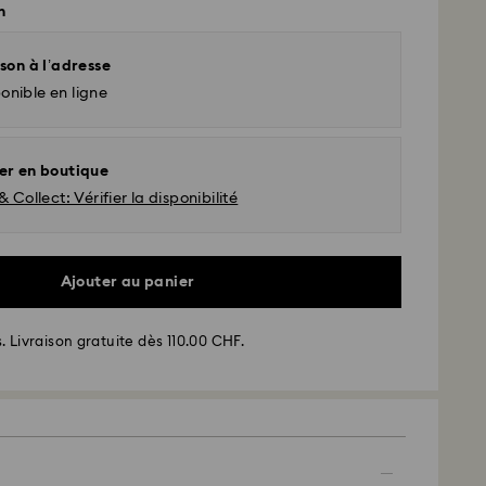
n
son à l’adresse
onible en ligne
er en boutique
& Collect: Vérifier la disponibilité
Ajouter au panier
. Livraison gratuite dès 110.00 CHF.
 - SwissPost
ssées du lundi au vendredi avant 17:00 HEC