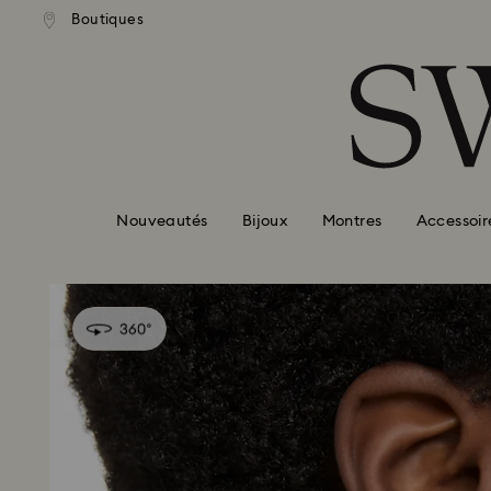
ison standard gratuite pour
Livraison standard gratuit
Boutiques
Accesskeys list
mande supérieure à 110 CHF
une commande supérieure à 
0 - Header
1 - Main content
2 - Footer
Nouveautés
Bijoux
Montres
Accessoir