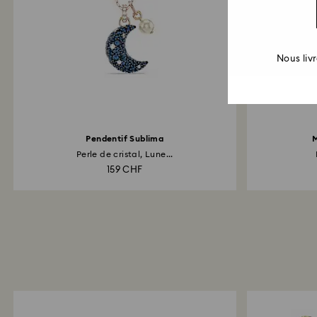
Nous liv
Pendentif Sublima
M
Perle de cristal, Lune...
159 CHF