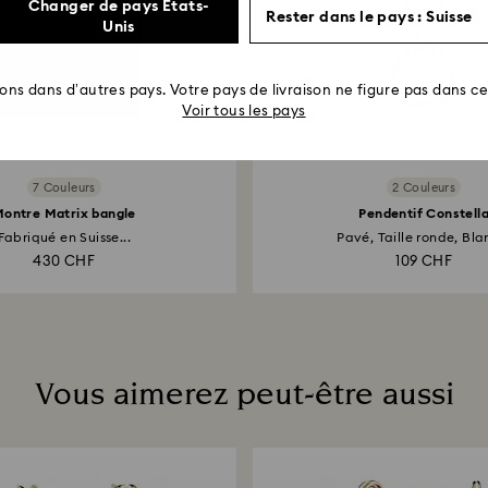
Changer de pays États-
Rester dans le pays : Suisse
Unis
rons dans d’autres pays. Votre pays de livraison ne figure pas dans cet
Voir tous les pays
7 Couleurs
2 Couleurs
ontre Matrix bangle
Pendentif Constell
Fabriqué en Suisse...
Pavé, Taille ronde, Blan
430 CHF
109 CHF
Vous aimerez peut-être aussi