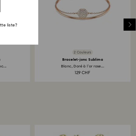
te liste?
2 Couleurs
a
Bracelet-jonc Sublima
c...
Blanc, Doré à l’or rose...
129 CHF