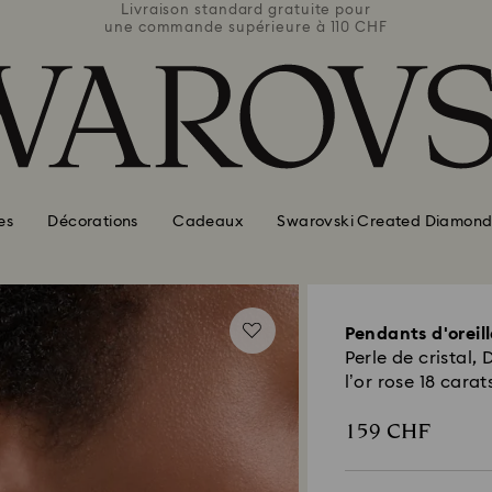
e pour
Livraison standard gratuite pour
Livra
110 CHF
une commande supérieure à 110 CHF
une co
es
Décorations
Cadeaux
Swarovski Created Diamond
Pendants d'oreil
Perle de cristal,
l’or rose 18 carat
159 CHF