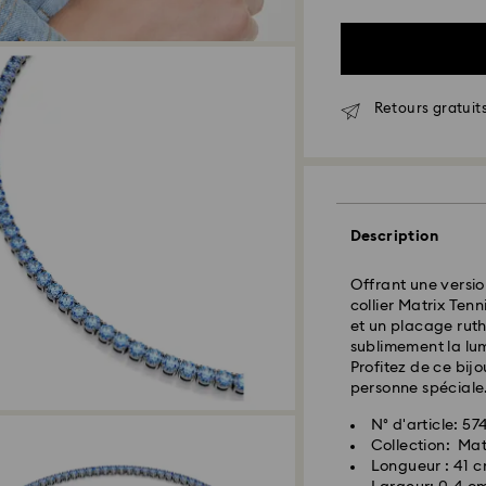
Retours gratuits
Livraison standard
Description
Les commandes pa
seront traitées et
Délai de livraison
Offrant une versio
expédition
collier Matrix Tenn
Frais de livraison
et un placage rut
Livraison standard
sublimement la lum
Profitez de ce bi
personne spéciale
Pour l’instant, Sw
livraisons vers le
N° d'article: 5
articles demeurent
Collection: Mat
paiement final.
Longueur : 41 