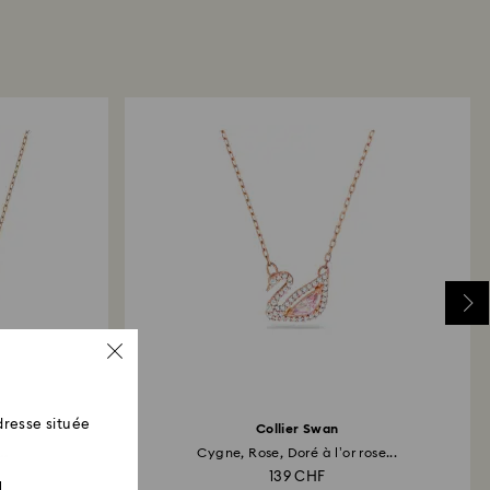
utique Swarovski : Les retours sont remboursés en
de paiement qui a servi à payer la commande. Il
’à 3 à 7 jours ouvrés pour que le montant
 versé.
resse située
Collier Swan
..
Cygne, Rose, Doré à l’or rose...
139 CHF