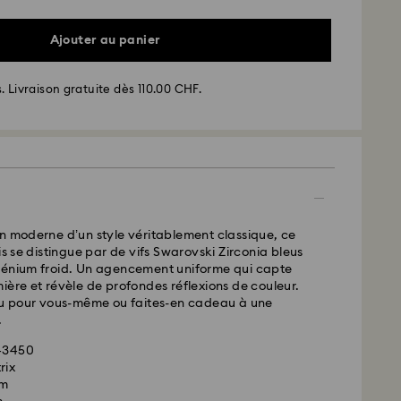
Ajouter au panier
. Livraison gratuite dès 110.00 CHF.
 - SwissPost
ssées du lundi au vendredi avant 17:00 HEC
 expédiées le même jour ouvrable
 standard: 2 jours ouvrables après traitement et
n moderne d’un style véritablement classique, ce
is se distingue par de vifs Swarovski Zirconia bleus
 standard: CHF 8.95
hénium froid. Un agencement uniforme qui capte
 offerte à partir de : CHF 110
ière et révèle de profondes réflexions de couleur.
jou pour vous-même ou faites-en cadeau à une
.
arovski n’est pas en mesure d’effectuer des
s boîtes postales ou les adresses APO/FPO. Les
743450
 la propriété de Swarovski jusqu’à réception du
rix
cm