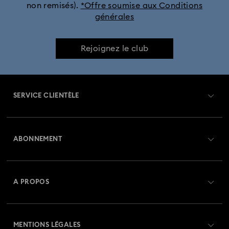
non remisés).
*Offre soumise aux Conditions
générales
Rejoignez le club
SERVICE CLIENTÈLE
Aperçu du service clientèle
ABONNEMENT
État de la commande
Créer un compte
Solde de la carte cadeau
A PROPOS
Swarovski Club
Livraisons
À propos de Swarovski
Swarovski Crystal Society (SCS)
Retours et échanges
MENTIONS LÉGALES