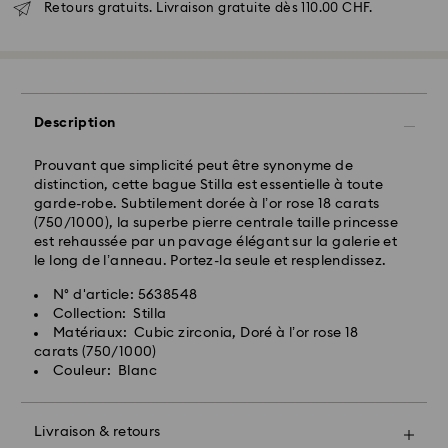
Retours gratuits. Livraison gratuite dès 110.00 CHF.
Les commandes passées du lundi au vendredi avant
17:00 HEC seront traitées et expédiées le même jour
ouvrable
Délai de livraison standard: 2 jours ouvrables après
traitement et expédition
Frais de livraison standard: CHF 8.95
Description
Livraison standard offerte à partir de : CHF 110
Prouvant que simplicité peut être synonyme de
distinction, cette bague Stilla est essentielle à toute
Pour l’instant, Swarovski n’est pas en mesure
garde-robe. Subtilement dorée à l’or rose 18 carats
d’effectuer des livraisons vers les boîtes postales ou
(750/1000), la superbe pierre centrale taille princesse
les adresses APO/FPO. Les articles demeurent la
est rehaussée par un pavage élégant sur la galerie et
propriété de Swarovski jusqu’à réception du
le long de l’anneau. Portez-la seule et resplendissez.
paiement final.
N° d'article: 5638548
Collection: Stilla
Pour les produits Crystal Myriad, sous licence et
Matériaux: Cubic zirconia, Doré à l’or rose 18
Creators Lab, veuillez noter qu’il peut y avoir un délai
carats (750/1000)
de deux semaines maximum avant l’expédition du
Couleur: Blanc
colis, et que vous en serez informés par e-mail.
La priorité absolue de Swarovski est de satisfaire tous
Livraison & retours
Offrez un cadeau encore plus spécial avec un sac
ses clients. Vous avez la possibilité de retourner les