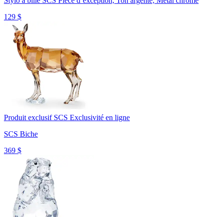
Stylo à bille SCS
Pièce d’exception, Ton argenté, Métal chromé
129 $
Produit exclusif SCS
Exclusivité en ligne
SCS Biche
369 $