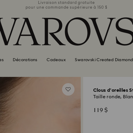
ite
Livraison standard gratuite
Li
e à 150 $
pour une commande supérieure à 150 $
pour une
es
Décorations
Cadeaux
Swarovski Created Diamond
Clous d'oreilles St
Taille ronde, Bla
119 $