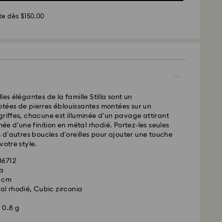
sées du lundi au vendredi avant 11h00 (heure
te dès $150.00
 et expédiées le même jour.
 standard : 2 à 5 jours ouvrables après traitement et
urs
 standard : 10.95 CAD
les élégantes de la famille Stilla sont un
d gratuite au-delà de : 150 CAD
tées de pierres éblouissantes montées sur un
griffes, chacune est illuminée d’un pavage attirant
rnée d’une finition en métal rhodié. Portez-les seules
ées le week-end et les jours fériés sont traitées
’autres boucles d’oreilles pour ajouter une touche
ur ouvrable suivant.
votre style.
36712
 en mesure de livrer les boîtes postales ou les
la
navales. Les articles restent la propriété de
6 cm
la réception du paiement final.
l rhodié, Cubic zirconia
es sont commandés avant les dernières dates de
s, leur livraison est généralement exécutée à temps.
 0.8 g
ent faire l’objet d’un retard en raison d’anomalies
rt de nos partenaires de livraison. Swarovski ne