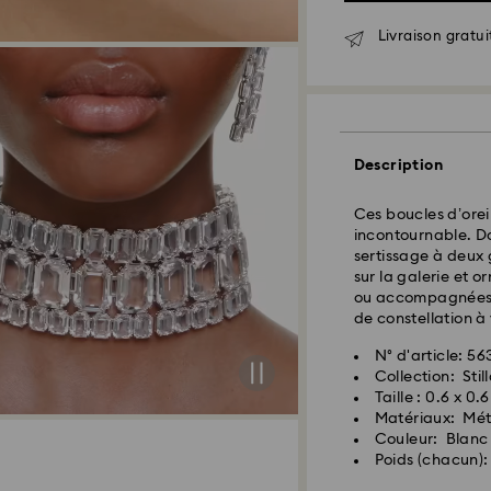
Les commandes pas
Livraison gratui
EST) sont traitées
Délai de livraison
expédition
Côte Est: 2-3 jours
Description
Côte Ouest: 3-5 jo
Coût d’expédition
Ces boucles d’oreil
Livraison standar
incontournable. Do
sertissage à deux 
sur la galerie et o
Les commandes pass
ou accompagnées d
et expédiées le jo
de constellation à 
N° d'article: 56
Swarovski n’est pas
Collection: Stil
adresses militaire/
Taille : 0.6 x 0.
Swarovski jusqu’à 
Matériaux: Méta
Lorsque les articl
Couleur: Blanc
livraison indiquée
Poids (chacun):
Les livraisons peuv
imprévues de la pa