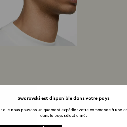
procédure de reto
4 semaines, à comp
Retours en boutiq
vers le mode de pa
entre 3 et 7 jours 
Swarovski est disponible dans votre pays
ter que nous pouvons uniquement expédier votre commande à une ad
dans le pays sélectionné.