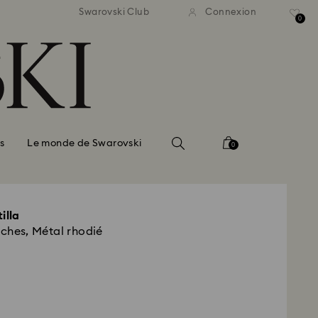
vraison standard gratuite
Livraison standard grat
Swarovski Club
Connexion
 commande supérieure à 150 $
pour une commande supérieur
0
s
Le monde de Swarovski
0
illa
nches, Métal rhodié