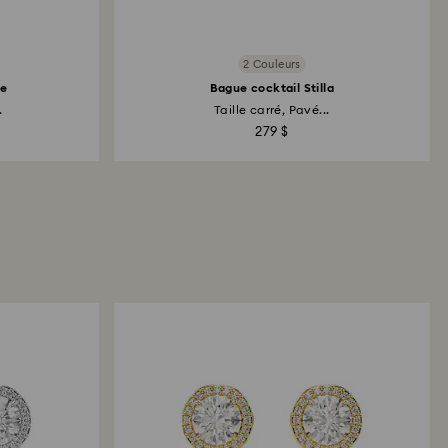
2 Couleurs
le
Bague cocktail Stilla
.
Taille carré, Pavé...
279 $