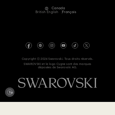
Alumni Community
Canada
Contactez-Nous
Conditions Générales
British English
Français
Pour les professionnels
Calculer votre taille
Politique De Confidentialité
Sitemap
Rechercher une boutique
Mention Légale
Swarovski Created Diamonds
Réservez un rendez-vous
Informations sur REACH
Kristallwelten
Copyright ⓒ 2026 Swarovski. Tous droits réservés.
Déclaration d'accessibilité
SWAROVSKI et le logo Cygne sont des marques
Code of Conduct & Policies
déposées de Swarovski AG.
Déclaration de consentement relative à la protection des
données
Supply Chains Reporting
110 $
Ajouter au panier