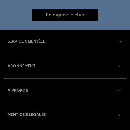
Rejoignez le club
SERVICE CLIENTÈLE
Aperçu du service clientèle
ABONNEMENT
État de la commande
Créer un compte
Solde de la carte cadeau
A PROPOS
Swarovski Club
Livraisons
À propos de Swarovski
Crystal Society (SCS)
Retours et échanges
MENTIONS LÉGALES
Emploi & Carrières
Statut de réparation
Conditions D’Utilisation