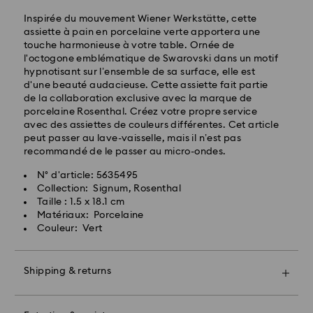
Livraison standard gratuite au-delà de : 150 CAD
Inspirée du mouvement Wiener Werkstätte, cette
assiette à pain en porcelaine verte apportera une
touche harmonieuse à votre table. Ornée de
Les commandes passées le week-end et les jours
l'octogone emblématique de Swarovski dans un motif
fériés sont traitées et expédiées le jour ouvrable
hypnotisant sur l’ensemble de sa surface, elle est
suivant.
d'une beauté audacieuse. Cette assiette fait partie
de la collaboration exclusive avec la marque de
porcelaine Rosenthal. Créez votre propre service
Swarovski n’est pas en mesure de livrer les boîtes
avec des assiettes de couleurs différentes. Cet article
postales ou les adresses militaire/navales. Les articles
peut passer au lave-vaisselle, mais il n’est pas
restent la propriété de Swarovski jusqu’à la réception
recommandé de le passer au micro-ondes.
du paiement final.
Lorsque les articles sont commandés avant les
N° d'article: 5635495
dernières dates de livraison indiquées, leur livraison
Collection: Signum, Rosenthal
est généralement exécutée à temps. Les livraisons
Taille : 1.5 x 18.1 cm
peuvent faire l’objet d’un retard en raison
Matériaux: Porcelaine
d’anomalies imprévues de la part de nos partenaires
Couleur: Vert
de livraison. Swarovski ne pourra être tenue
responsable dans de tels situations.
Nous n’expédions pas de commandes, ni ne
Shipping & returns
programmons nos livraisons les jours fériés. Il se peut
Offrez un cadeau encore plus spécial avec un sac
que nos délais soient plus longs à ces périodes.
premium Swarovski et un bel emballage orné d'un
Pour les produits Crystal Myriad, sous licence et
nœud coloré. Vous pouvez également inclure un
Creators Lab, veuillez prévoir un délai pouvant