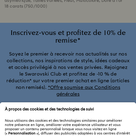
asymétrique, Tailles variées, Fleur, Multicolore, Doré à l’or
18 carats (750/1000)
Inscrivez-vous et profitez de 10% de
remise*
Soyez le premier à recevoir nos actualités sur nos
collections, nos inspirations de style, idées cadeaux
et accès privilégié à nos ventes privées. Rejoignez
le Swarovski Club et profitez de -10 % de
réduction* sur votre premier achat en ligne (articles
non remisés).
*Offre soumise aux Conditions
générales
Rejoignez le club