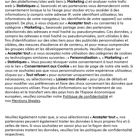
SERVICE CLIENTÈLE
Aperçu du service clientèle
A PROPOS
Solde de la carte cadeau
À propos de Swarovski
Statut de réparation
MENTIONS LÉGALES
Emploi & Carrières
Contactez-Nous
Conditions D’Utilisation
Alumni Community
Calculer votre taille
Autres pays/régions
Conditions Générales
English
Deutsch
Español
Français
Pour les professionnels
Rechercher une boutique
Politique De Confidentialité
Sitemap
Gestion Des Cookies
Swarovski Created Diamonds
Mention Légale
Kristallwelten