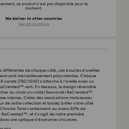
ement, ce produit n’est pas disponible pour le
moment.
We deliver to other countries
See all countries
s différentes de chaque côté, ces boucles d’oreilles
ist sont merveilleusement polyvalentes. Chaque
18 carats (750/1000) s’attache à l’oreille avec un
ReCreated™ vert. En dessous, le design réversible
icher au choix un cristal Swarovski ReCreated™
 rose intense. Créez des associations malicieuses
x de cette collection et laissez briller votre côté
x Chroma Twist contiennent au moins 50% de
 ReCreated™, et il s’agit de notre première
dans une optique d’économie circulaire.