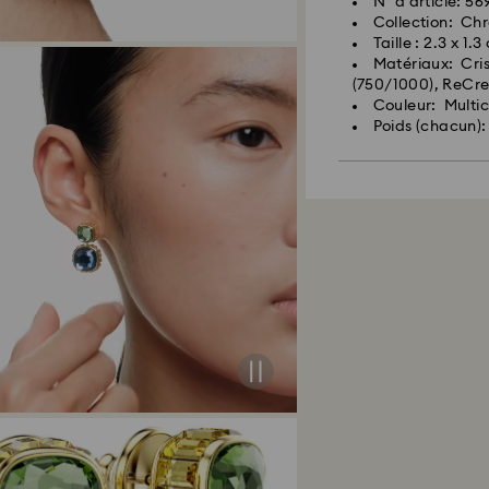
N° d'article: 5
Collection: Ch
Taille : 2.3 x 1.
Matériaux: Cris
(750/1000), ReCr
Couleur: Multic
Poids (chacun):