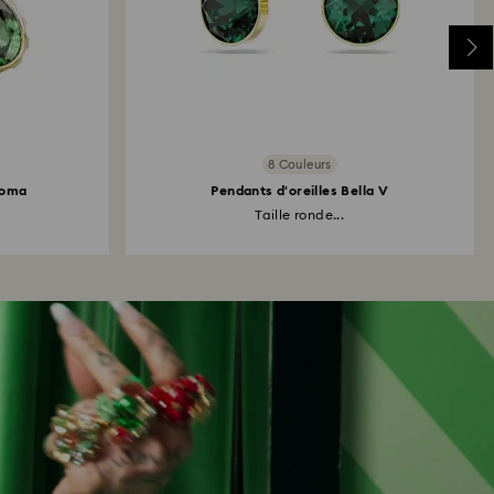
8 Couleurs
roma
Pendants d'oreilles Bella V
Taille ronde...