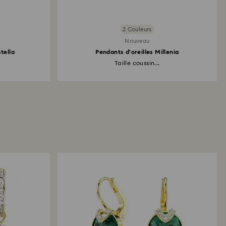
2 Couleurs
Nouveau
tella
Pendants d'oreilles Millenia
Taille coussin...