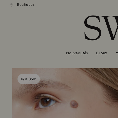
Boutiques
Accesskeys list
0 - Header
1 - Main content
2 - Footer
Nouveautés
Bijoux
M