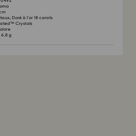
692492
roma
3 cm
taux, Doré à l’or 18 carats
eated™ Crystals
olore
 6.8 g