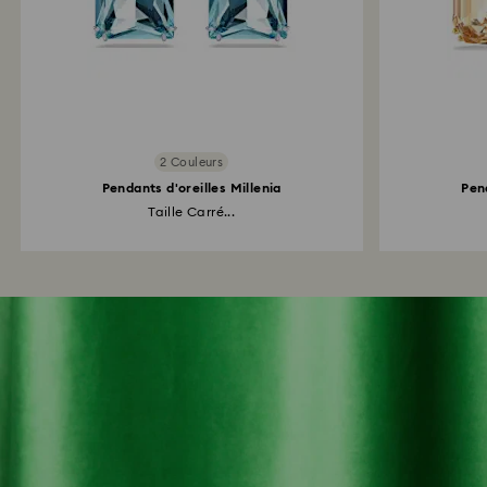
2 Couleurs
Pendants d'oreilles Millenia
Pend
Taille Carré...