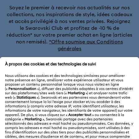
Soyez le premier à recevoir nos actualités sur nos
collections, nos inspirations de style, idées cadeaux
et accès privilégié à nos ventes privées. Rejoignez
le Swarovski Club et profitez de -10 % de
réduction* sur votre premier achat en ligne (articles
non remisés).
*Offre soumise aux Conditions
générales
Rejoignez le club
SERVICE CLIENTÈLE
Aperçu du service clientèle
A PROPOS
Solde de la carte cadeau
À propos de Swarovski