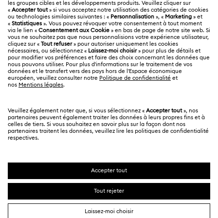
Statut de réparation
MENTIONS LÉGALES
Emploi & Carrières
Contactez-Nous
Conditions D’Utilisation
Alumni Community
Calculer votre taille
Autres pays/régions
Conditions Générales
English
Deutsch
Español
Français
Pour les professionnels
Rechercher une boutique
Politique De Confidentialité
Sitemap
Gestion Des Cookies
Swarovski Created Diamonds
Mention Légale
Kristallwelten
Copyright ⓒ 2026 Swarovski. Tous droits réservés.
Informations sur REACH
SWAROVSKI et le logo Cygne sont des marques
Code of Conduct & Policies
déposées de Swarovski AG.
Déclaration de consentement relative à la protection des
données