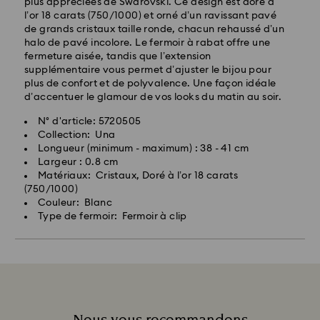
plus appréciées de Swarovski. Ce design est doré à
l’or 18 carats (750/1000) et orné d’un ravissant pavé
de grands cristaux taille ronde, chacun rehaussé d’un
halo de pavé incolore. Le fermoir à rabat offre une
fermeture aisée, tandis que l’extension
supplémentaire vous permet d’ajuster le bijou pour
plus de confort et de polyvalence. Une façon idéale
d’accentuer le glamour de vos looks du matin au soir.
N° d'article: 5720505
Collection: Una
Longueur (minimum - maximum) : 38 - 41 cm
Largeur : 0.8 cm
Matériaux: Cristaux, Doré à l’or 18 carats
(750/1000)
Couleur: Blanc
Type de fermoir: Fermoir à clip
Nous vous recommandons