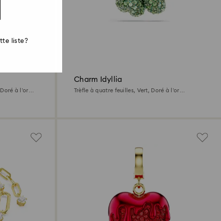
te liste?
Charm Idyllia
 Doré à l’or
Trèfle à quatre feuilles, Vert, Doré à l’or
18 carats (750/1000)