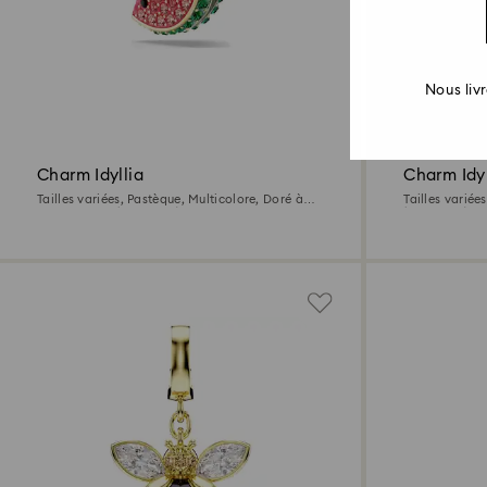
2 Couleurs
Nous liv
Charm Idyllia
Charm Idyl
Tailles variées, Pastèque, Multicolore, Doré à
Tailles variée
l’or 18 carats (750/1000)
(750/1000)