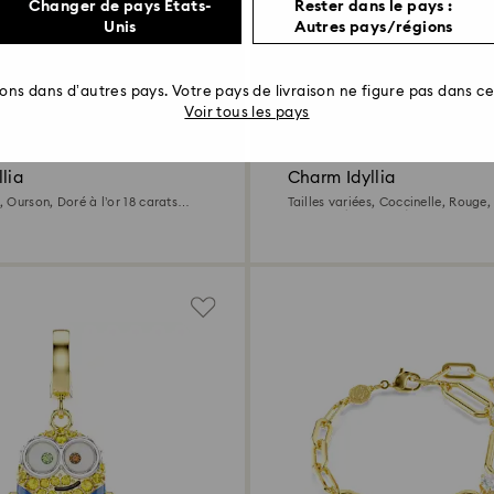
Changer de pays États-
Rester dans le pays :
Unis
Autres pays/régions
rons dans d’autres pays. Votre pays de livraison ne figure pas dans cet
Voir tous les pays
lia
Charm Idyllia
s, Ourson, Doré à l’or 18 carats
Tailles variées, Coccinelle, Rouge,
18 carats (750/1000)