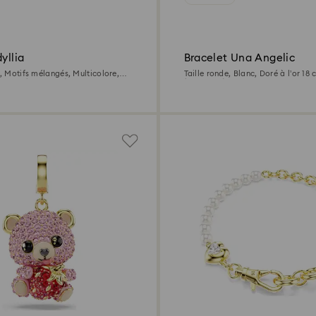
yllia
Bracelet Una Angelic
s, Motifs mélangés, Multicolore,
Taille ronde, Blanc, Doré à l’or 18 
 carats (750/1000)
(750/1000)