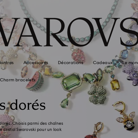
ontres
Accessoires
Décorations
Cadeaux
Le mon
Charm bracelets
s dorés
dorés. Choisis parmi des chaînes
 cristal Swarovski pour un look