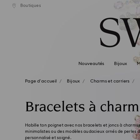
Boutiques
Accesskeys list
0 - Header
1 - Main content
2 - Footer
3 - Filter
4 - Search results
Nouveautés
Bijoux
M
Page d'accueil
Bijoux
Charms et carriers
Bracelets à charm
Habille ton poignet avec nos bracelets et joncs à charms 
minimalistes ou des modèles audacieux ornés de perles de
personnalisé et soigné.