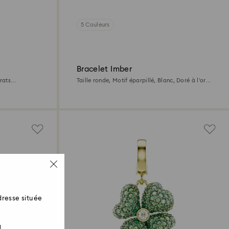
5 Couleurs
Bracelet Imber
arats
Taille ronde, Motif éparpillé, Blanc, Doré à l’or
18 carats (750/1000)
resse située