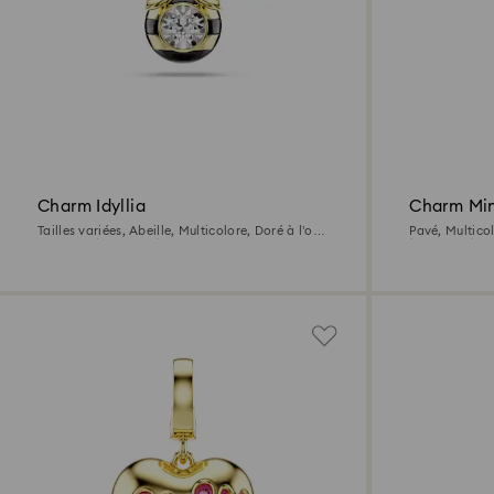
Charm Idyllia
Charm Min
Tailles variées, Abeille, Multicolore, Doré à l’or
Pavé, Multicol
18 carats (750/1000)
(750/1000)