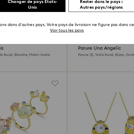
Changer de pays États-
Rester dans le pays :
Unis
Autres pays/régions
2 Couleurs
rons dans d’autres pays. Votre pays de livraison ne figure pas dans cet
Voir tous les pays
la
Parure Una Angelic
ille Rond, Blanche, Métal rhodié
Parure (3), Taille Rond, Blanc, Doré
18 carats (750/1000)