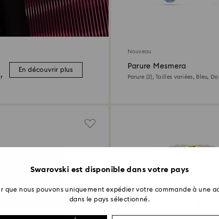
Nouveau
Parure Mesmera
En découvrir plus
r
Parure (2), Tailles variées, Bleu, Do
18 carats (750/1000)
Swarovski est disponible dans votre pays
ter que nous pouvons uniquement expédier votre commande à une ad
dans le pays sélectionné.