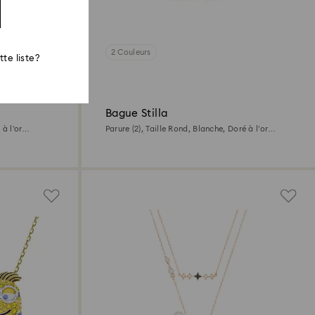
2 Couleurs
te liste?
Bague Stilla
 à l’or
Parure (2), Taille Rond, Blanche, Doré à l’or
18 carats (750/1000)