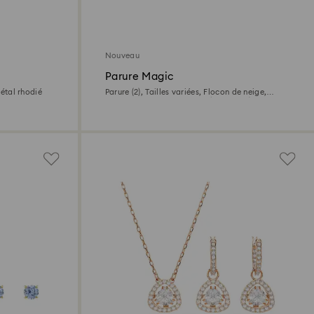
Nouveau
Parure Magic
Métal rhodié
Parure (2), Tailles variées, Flocon de neige,
Blanc, Doré à l’or 18 carats (750/1000)