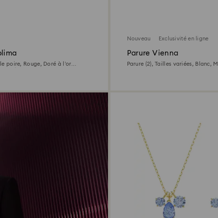
Nouveau
Exclusivité en ligne
blima
Parure Vienna
lle poire, Rouge, Doré à l’or
Parure (2), Tailles variées, Blanc, 
0/1000)