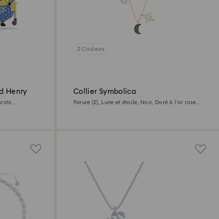
2 Couleurs
d Henry
Collier Symbolica
arats
Parure (2), Lune et étoile, Noir, Doré à l’or rose
18 carats (750/1000)