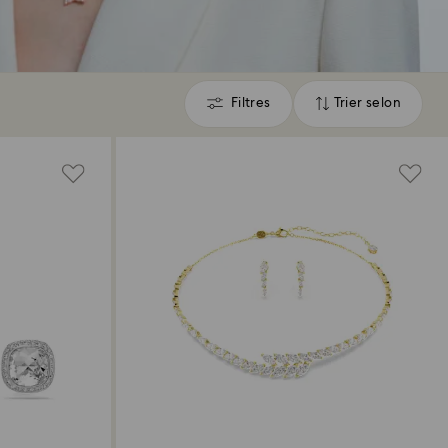
Filtres
Trier selon
Filtres
Trier
selon