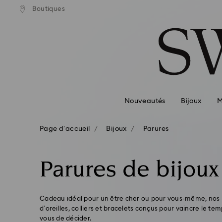
Boutiques
Accesskeys list
0 - Header
1 - Main content
2 - Footer
3 - Filter
4 - Search results
Nouveautés
Bijoux
M
Page d'accueil
Bijoux
Parures
Parures de bijoux
Cadeau idéal pour un être cher ou pour vous-même, nos p
d’oreilles, colliers et bracelets conçus pour vaincre le t
vous de décider.