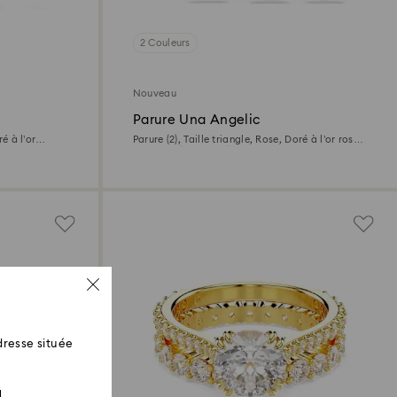
2 Couleurs
Nouveau
Parure Una Angelic
ré à l’or
Parure (2), Taille triangle, Rose, Doré à l’or rose
18 carats (750/1000)
resse située