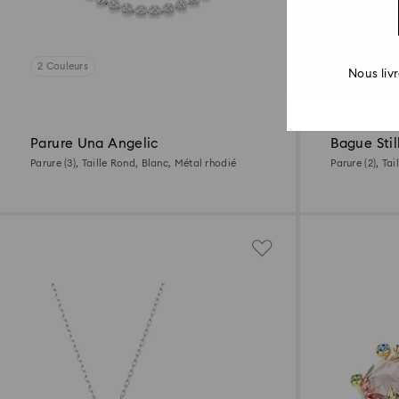
2 Couleurs
2 Couleurs
Nous liv
Parure Una Angelic
Bague Stil
Parure (3), Taille Rond, Blanc, Métal rhodié
Parure (2), Ta