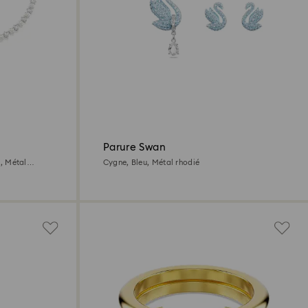
Parure Swan
c, Métal
Cygne, Bleu, Métal rhodié