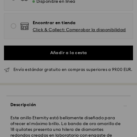
Disponible en línea
Encontrar en tienda
Click & Collect: Comprobar la disponibilidad
Añadir a la cesta
Envío Standard - GLS
Envío estándar gratuito en compras superiores a 99.00 EUR.
Los pedidos realizados de lunes a viernes antes de las
10:00h CET serán procesados y enviados el mismo día
laboral.
Tiempo de envío estándar: 4 días laborables después
Descripción
del procesamiento y envío.
(5-6 días a las Islas
Baleares)
Coste envío estándar: EUR 6.95
Este anillo Eternity está bellamente diseñado para
Envío estándar gratuito por compras superiores a:
ofrecer el máximo brillo. La banda de oro amarillo de
EUR 99
18 quilates presenta una hilera de diamantes
redondos creados en laboratorio con engaste de