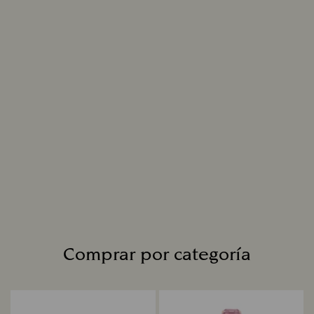
adornan las joyas de Swarovski Created
Diamonds se generan con un innovador proceso
que reproduce el desarrollo natural a la
perfección, lo que da como resultado un
diamante exactamente igual a un diamante
extraído en cuanto al aspecto químico, físico y
óptico. Cada diamante brilla increíblemente con
un corte maestro engastado en joyería fina para
crear diseños cautivadores con un brillo sin
límites.
Leer más
Comprar por categoría
Title: