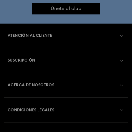
Únete al club
ATENCIÓN AL CLIENTE
Información general del servicio al cliente
SUSCRIPCIÓN
Estado del pedido
Registrarse
Saldo de la tarjeta regalo
ACERCA DE NOSOTROS
Swarovski Club
Envío
Acerca de Swarovski
Swarovski Crystal Society (SCS)
Cambios y devoluciones
CONDICIONES LEGALES
Trabaja con nosotros
Estado de la reparación
Condiciones De Uso
Alumni Community