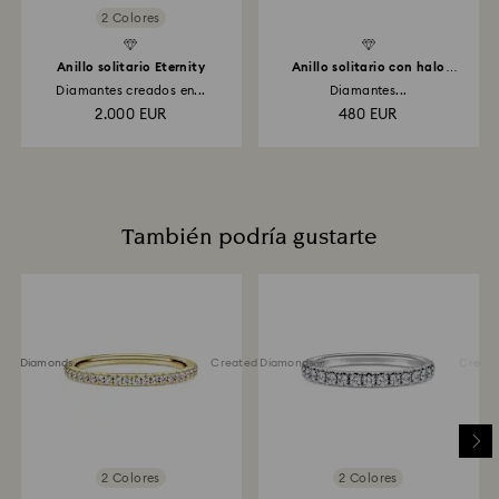
2 Colores
Devoluciónes por medio de tienda Swarovski: Las
devoluciones se procesarán mediante el método de
pago original y tardará hasta 3 o 7 días laborables en
Anillo solitario Eternity
Anillo solitario con halo
Eternity
aplicarse el crédito.
Diamantes creados en...
Diamantes...
2.000 EUR
480 EUR
También podría gustarte
ted Diamonds
Created Diamonds
Created 
2 Colores
2 Colores