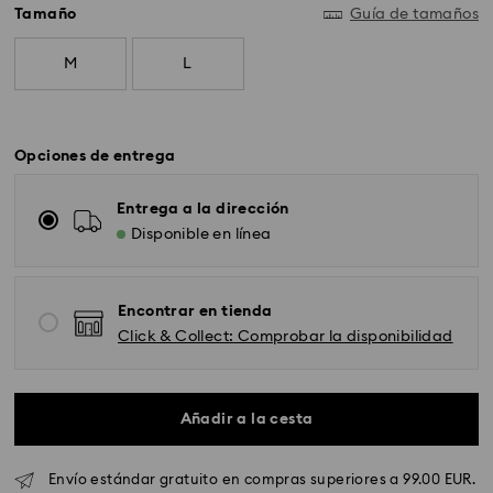
Tamaño
Guía de tamaños
M
L
Opciones de entrega
Entrega a la dirección
Disponible en línea
Encontrar en tienda
Click & Collect: Comprobar la disponibilidad
Envío Standard - GLS
Añadir a la cesta
Los pedidos realizados de lunes a viernes antes de las
10:00h CET serán procesados y enviados el mismo día
laboral.
Envío estándar gratuito en compras superiores a 99.00 EUR.
Tiempo de envío estándar: 4 días laborables después