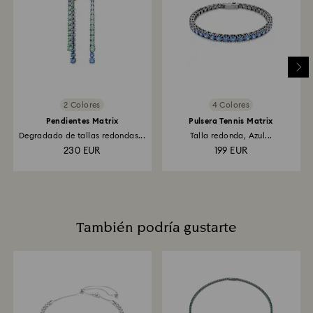
pasar entre 3 y 7 días laborales hasta que el crédito
se aplique al mismo método de pago usado para
realizar el pedido. El proceso de devolución y
reembolso completo podría tardar hasta 3 o 4
semanas desde la fecha de franqueo.
Devoluciónes por medio de tienda Swarovski: Las
2 Colores
4 Colores
devoluciones se procesarán mediante el método de
pago original y tardará hasta 3 o 7 días laborables en
Pendientes Matrix
Pulsera Tennis Matrix
aplicarse el crédito.
Degradado de tallas redondas...
Talla redonda, Azul...
230 EUR
199 EUR
También podría gustarte