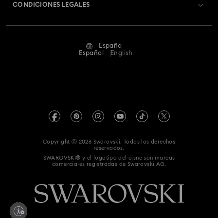
Cambios y devoluciones
CONDICIONES LEGALES
Trabaja con nosotros
Estado de la reparación
Condiciones De Uso
Alumni Community
España
Contacto
Terminos & Condiciones
Español
English
Para profesionales
Guía de tamaños
Política De Privacidad
Mapa Web
Buscador de tiendas
Pie De Imprenta
Swarovski Created Diamonds
Reserva una cita
Información sobre REACH
Kristallwelten
Copyright ⓒ 2026 Swarovski. Todos los derechos
Declaración de consentimiento de protección de datos
reservados.
Code of Conduct & Policies
SWAROVSKI® y el logotipo del cisne son marcas
comerciales registradas de Swarovski AG.
Whistleblowing
Desistir del contrato aquí