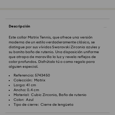
del procesamiento y envío.
(5-6 días a las Islas
Baleares)
Coste envío estándar: EUR 6.95
Envío estándar gratuito por compras superiores a:
EUR 99
Descripción
Envío Exprés - FedEx
Este collar Matrix Tennis, que ofrece una versión
moderna de un estilo verdaderamente clásico, se
distingue por sus vívidas Swarovski Zirconia azules y
Los pedidos realizados de lunes a viernes antes de las
su bonito baño de rutenio. Una disposición uniforme
14:30h CET serán procesados y enviados el mismo día
que atrapa de maravilla la luz y revela reflejos de
laboral.
color profundos. Disfrútalo tú o como regalo para
Tiempo de envío exprés: 1-2 días laborables después
alguien especial.
del procesamiento y envío.
Costo envío exprés : EUR 19
Referencia: 5743450
Colección: Matrix
Largo: 41 cm
Swarovski no puede realizar envíos a apartados
Ancho: 0.4 cm
postales ni a direcciones APO/FPO (direcciones del
Material: Cubic Zirconia, Baño de rutenio
ejército y de la marina). Los artículos seguirán siendo
Color: Azul
propiedad de Swarovski hasta la recepción del pago
Tipo de cierre: Cierre de lengüeta
final.