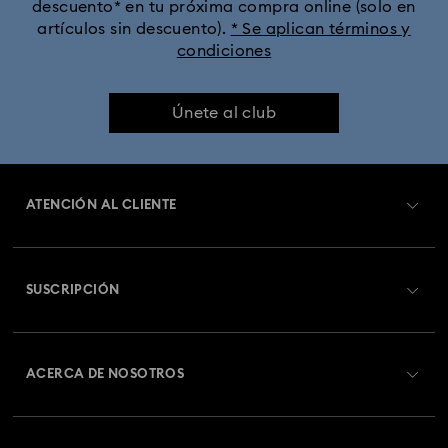
descuento* en tu próxima compra online (solo en
artículos sin descuento).
* Se aplican términos y
condiciones
Únete al club
ATENCIÓN AL CLIENTE
Información general del servicio al cliente
SUSCRIPCIÓN
Estado del pedido
Registrarse
Saldo de la tarjeta regalo
ACERCA DE NOSOTROS
Swarovski Club
Envío
Acerca de Swarovski
Swarovski Crystal Society (SCS)