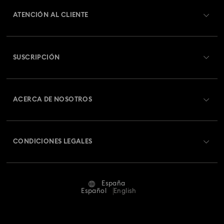
ATENCIÓN AL CLIENTE
Información general del servicio al cliente
SUSCRIPCIÓN
Estado del pedido
Registrarse
Saldo de la tarjeta regalo
ACERCA DE NOSOTROS
Swarovski Club
Envío
Acerca de Swarovski
Swarovski Crystal Society (SCS)
Cambios y devoluciones
CONDICIONES LEGALES
Trabaja con nosotros
Estado de la reparación
Condiciones De Uso
Alumni Community
España
Contacto
Terminos & Condiciones
Español
English
Para profesionales
Guía de tamaños
Política De Privacidad
Mapa Web