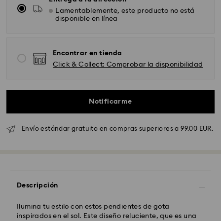
Lamentablemente, este producto no está
disponible en línea
Encontrar en tienda
Click & Collect: Comprobar la disponibilidad
Envío Standard - GLS
Los pedidos realizados de lunes a viernes antes de las
Notificarme
10:00h CET serán procesados y enviados el mismo día
laboral.
Tiempo de envío estándar: 4 días laborables después
Envío estándar gratuito en compras superiores a 99.00 EUR.
del procesamiento y envío.
(5-6 días a las Islas
Baleares)
Coste envío estándar: EUR 6.95
Envío estándar gratuito por compras superiores a:
EUR 99
Descripción
Envío Exprés - FedEx
Ilumina tu estilo con estos pendientes de gota
inspirados en el sol. Este diseño reluciente, que es una