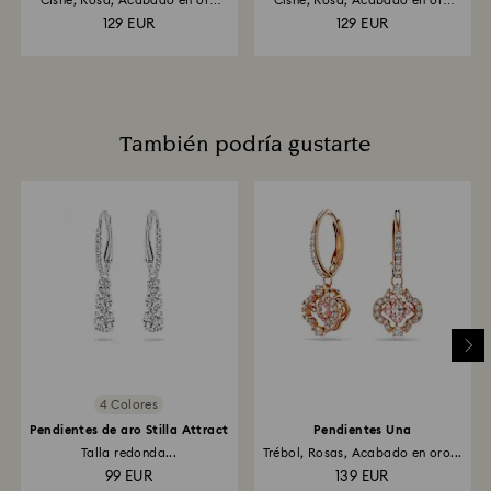
Cisne, Rosa, Acabado en oro
Cisne, Rosa, Acabado en oro
rosa...
rosa...
129 EUR
129 EUR
También podría gustarte
4 Colores
Pendientes de aro Stilla Attract
Pendientes Una
Talla redonda...
Trébol, Rosas, Acabado en oro...
99 EUR
139 EUR