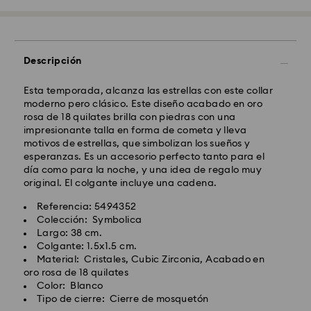
Tiempo de envío estándar: 4 días laborables después
del procesamiento y envío.
(5-6 días a las Islas
Baleares)
Coste envío estándar: EUR 6.95
Descripción
Envío estándar gratuito por compras superiores a:
EUR 99
Esta temporada, alcanza las estrellas con este collar
moderno pero clásico. Este diseño acabado en oro
Envío Exprés - FedEx
rosa de 18 quilates brilla con piedras con una
impresionante talla en forma de cometa y lleva
motivos de estrellas, que simbolizan los sueños y
Los pedidos realizados de lunes a viernes antes de las
esperanzas. Es un accesorio perfecto tanto para el
14:30h CET serán procesados y enviados el mismo día
día como para la noche, y una idea de regalo muy
laboral.
original. El colgante incluye una cadena.
Tiempo de envío exprés: 1-2 días laborables después
del procesamiento y envío.
Referencia: 5494352
Costo envío exprés : EUR 19
Colección: Symbolica
Largo: 38 cm.
Colgante: 1.5x1.5 cm.
Swarovski no puede realizar envíos a apartados
Material: Cristales, Cubic Zirconia, Acabado en
postales ni a direcciones APO/FPO (direcciones del
oro rosa de 18 quilates
ejército y de la marina). Los artículos seguirán siendo
Color: Blanco
propiedad de Swarovski hasta la recepción del pago
Tipo de cierre: Cierre de mosquetón
final.