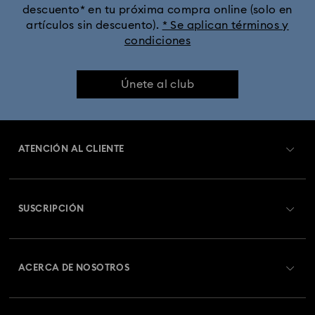
descuento* en tu próxima compra online (solo en
artículos sin descuento).
* Se aplican términos y
condiciones
Únete al club
ATENCIÓN AL CLIENTE
Información general del servicio al cliente
SUSCRIPCIÓN
Estado del pedido
Registrarse
Saldo de la tarjeta regalo
ACERCA DE NOSOTROS
Swarovski Club
Envío
Acerca de Swarovski
Swarovski Crystal Society (SCS)