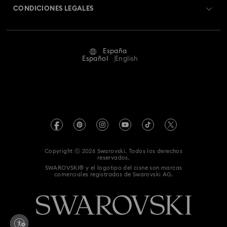
Cambios y devoluciones
CONDICIONES LEGALES
Trabaja con nosotros
Estado de la reparación
Condiciones De Uso
Alumni Community
España
Contacto
Terminos & Condiciones
Español
English
Para profesionales
Guía de tamaños
Política De Privacidad
Mapa Web
Buscador de tiendas
Pie De Imprenta
Swarovski Created Diamonds
Reserva una cita
Información sobre REACH
Kristallwelten
Copyright ⓒ 2026 Swarovski. Todos los derechos
Declaración de consentimiento de protección de datos
reservados.
Code of Conduct & Policies
SWAROVSKI® y el logotipo del cisne son marcas
comerciales registradas de Swarovski AG.
Whistleblowing
Desistir del contrato aquí