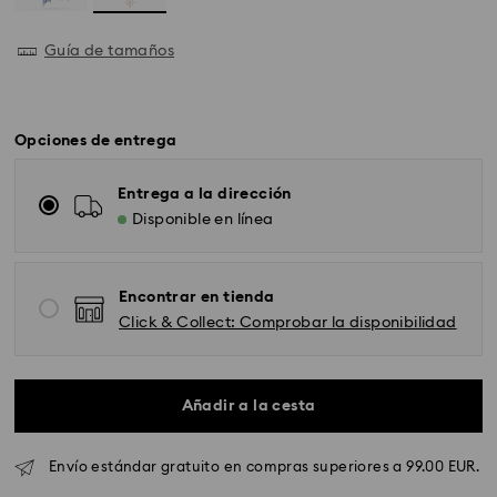
Guía de tamaños
Opciones de entrega
Entrega a la dirección
Disponible en línea
Encontrar en tienda
Click & Collect: Comprobar la disponibilidad
Envío Standard - GLS
Añadir a la cesta
Los pedidos realizados de lunes a viernes antes de las
Envío estándar gratuito en compras superiores a 99.00 EUR.
10:00h CET serán procesados y enviados el mismo día
laboral.