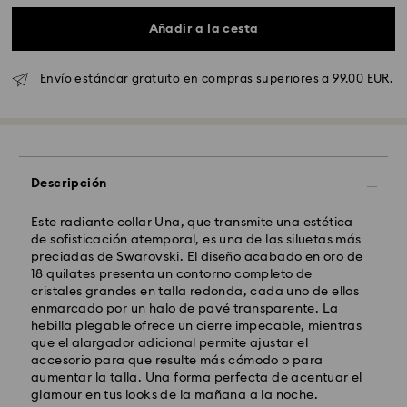
Añadir a la cesta
Envío Standard - GLS
Envío estándar gratuito en compras superiores a 99.00 EUR.
Los pedidos realizados de lunes a viernes antes de las
10:00h CET serán procesados y enviados el mismo día
laboral.
Tiempo de envío estándar: 4 días laborables después
del procesamiento y envío.
(5-6 días a las Islas
Descripción
Baleares)
Coste envío estándar: EUR 6.95
Envío estándar gratuito por compras superiores a:
Este radiante collar Una, que transmite una estética
EUR 99
de sofisticación atemporal, es una de las siluetas más
preciadas de Swarovski. El diseño acabado en oro de
18 quilates presenta un contorno completo de
Envío Exprés - FedEx
cristales grandes en talla redonda, cada uno de ellos
enmarcado por un halo de pavé transparente. La
hebilla plegable ofrece un cierre impecable, mientras
Los pedidos realizados de lunes a viernes antes de las
que el alargador adicional permite ajustar el
14:30h CET serán procesados y enviados el mismo día
accesorio para que resulte más cómodo o para
laboral.
aumentar la talla. Una forma perfecta de acentuar el
Tiempo de envío exprés: 1-2 días laborables después
glamour en tus looks de la mañana a la noche.
del procesamiento y envío.