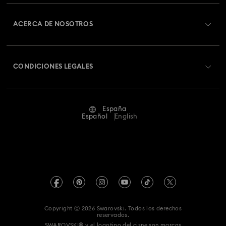
Registrarse
Saldo de la tarjeta regalo
ACERCA DE NOSOTROS
Swarovski Club
Envío
Acerca de Swarovski
Swarovski Crystal Society (SCS)
Cambios y devoluciones
CONDICIONES LEGALES
Trabaja con nosotros
Estado de la reparación
Condiciones De Uso
Alumni Community
España
Contacto
Terminos & Condiciones
Español
English
Para profesionales
Guía de tamaños
Política De Privacidad
Mapa Web
Buscador de tiendas
Pie De Imprenta
Swarovski Created Diamonds
Reserva una cita
Información sobre REACH
Kristallwelten
Copyright ⓒ 2026 Swarovski. Todos los derechos
Declaración de consentimiento de protección de datos
reservados.
Code of Conduct & Policies
SWAROVSKI® y el logotipo del cisne son marcas