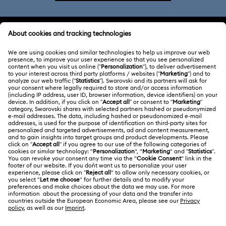
ATENCIÓN AL CLIENTE
Información general del servicio al cliente
ACERCA DE NOSOTROS
Saldo de la tarjeta regalo
Acerca de Swarovski
Estado de la reparación
CONDICIONES LEGALES
Trabaja con nosotros
Contacto
Condiciones De Uso
Alumni Community
Guía de tamaños
Otros países/regiones
Terminos & Condiciones
English
Deutsch
Español
Français
Para profesionales
Buscador de tiendas
Política De Privacidad
Mapa Web
Consentimiento De Cookies