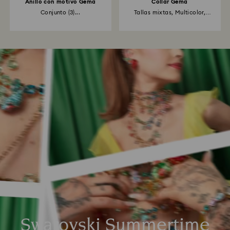
Anillo con motivo Gema
Collar Gema
Conjunto (3)...
Tallas mixtas, Multicolor,
Acabado...
Swarovski Summertime