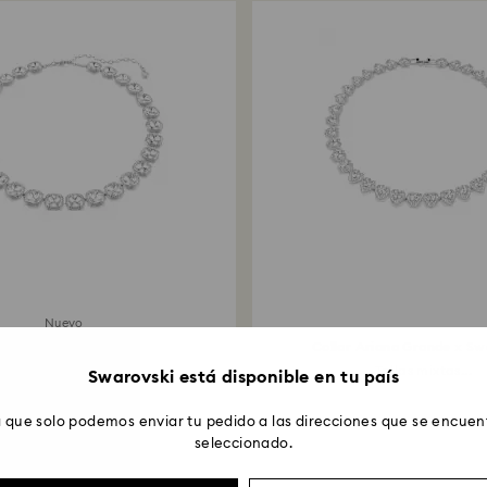
Nuevo
Collar Una Angelic
Collar Ariana Grande x Sw
la cojin, Blanco, Baño...
Tallas mixtas...
Swarovski está disponible en tu país
 que solo podemos enviar tu pedido a las direcciones que se encuent
seleccionado.