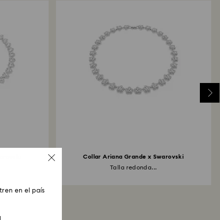
arovski
Collar Ariana Grande x Swarovski
Talla redonda...
ren en el país