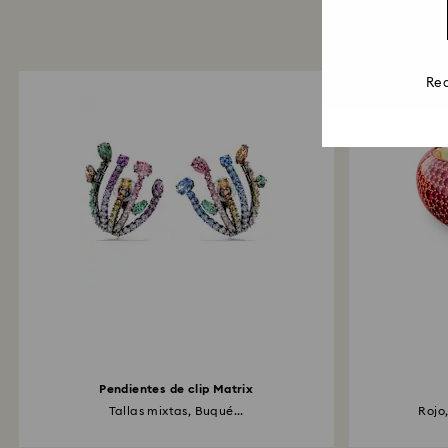
Rea
Pendientes de clip Matrix
Tallas mixtas, Buqué...
Rojo