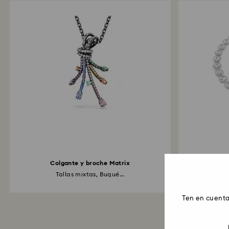
Colgante y broche Matrix
Tallas mixtas, Buqué...
Tal
Ten en cuenta