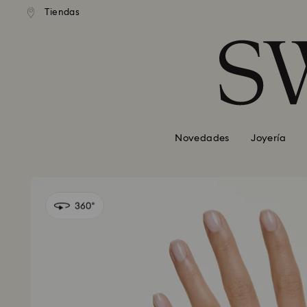
Tiendas
Accesskeys list
0 - Header
1 - Main content
2 - Footer
Novedades
Joyería