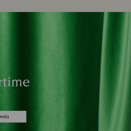
rtime
 más