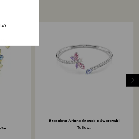
sta?
Brazalete Ariana Grande x Swarovski
r...
Tallas...