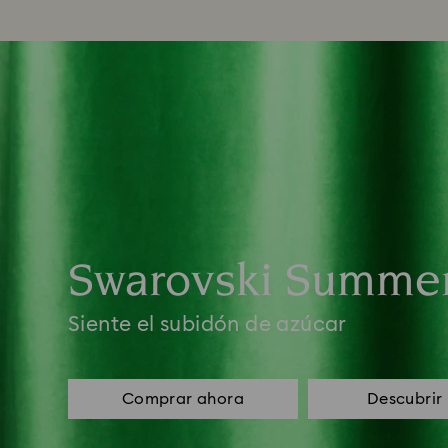
Swarovski Summe
Siente el subidón de azúcar
Comprar ahora
Descubrir