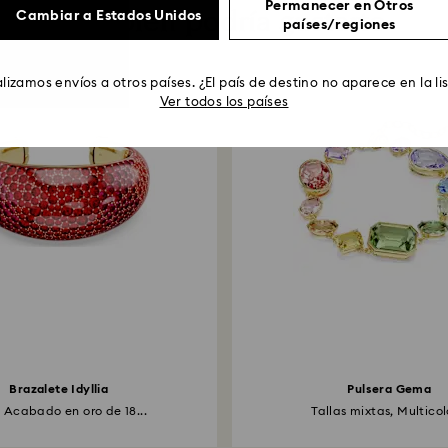
Permanecer en Otros
También podría gustarte
Cambiar a Estados Unidos
países/regiones
lizamos envíos a otros países. ¿El país de destino no aparece en la li
Ver todos los países
Brazalete Idyllia
Pulsera Gema
, Acabado en oro de 18...
Tallas mixtas, Multicolo