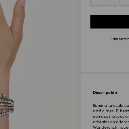
Lamentabl
Descripción
Ilumina tu estilo c
artificiales. El b
con dos motivos e
cristales en difere
Wonderclick hace q