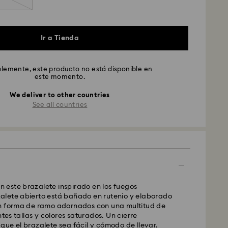
Ir a Tienda
emente, este producto no está disponible en
este momento.
We deliver to other countries
See all countries
on este brazalete inspirado en los fuegos
razalete abierto está bañado en rutenio y elaborado
n forma de ramo adornados con una multitud de
ntes tallas y colores saturados. Un cierre
ue el brazalete sea fácil y cómodo de llevar.