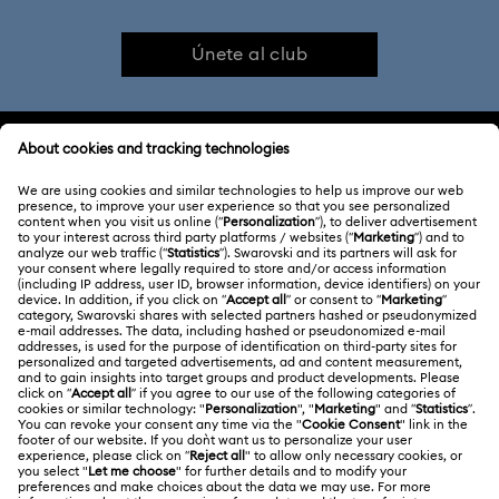
Únete al club
ATENCIÓN AL CLIENTE
Información general del servicio al cliente
ACERCA DE NOSOTROS
Saldo de la tarjeta regalo
Acerca de Swarovski
Estado de la reparación
CONDICIONES LEGALES
Trabaja con nosotros
Contacto
Condiciones De Uso
Alumni Community
Guía de tamaños
Otros países/regiones
Terminos & Condiciones
English
Deutsch
Español
Français
Para profesionales
Buscador de tiendas