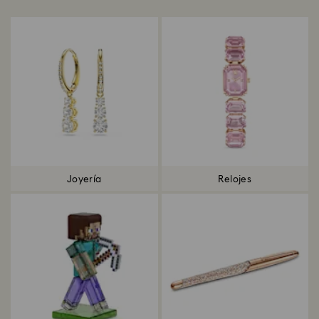
Joyería
Relojes