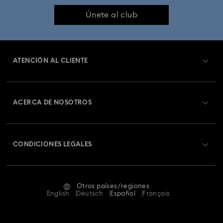
Únete al club
ATENCIÓN AL CLIENTE
Información general del servicio al cliente
ACERCA DE NOSOTROS
Saldo de la tarjeta regalo
Acerca de Swarovski
Estado de la reparación
CONDICIONES LEGALES
Trabaja con nosotros
Contacto
Condiciones De Uso
Alumni Community
Guía de tamaños
Otros países/regiones
Terminos & Condiciones
English
Deutsch
Español
Français
Para profesionales
Buscador de tiendas
Política De Privacidad