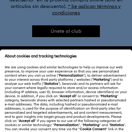
artículos sin descuento).
* Se aplican términos y
condiciones
Únete al club
ATENCIÓN AL CLIENTE
Información general del servicio al cliente
ACERCA DE NOSOTROS
Saldo de la tarjeta regalo
Acerca de Swarovski
Estado de la reparación
CONDICIONES LEGALES
Trabaja con nosotros
Contacto
Condiciones De Uso
Alumni Community
Guía de tamaños