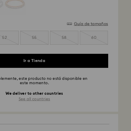
Guía de tamaños
52
55
58
60
Ir a Tienda
emente, este producto no está disponible en
este momento.
We deliver to other countries
See all countries