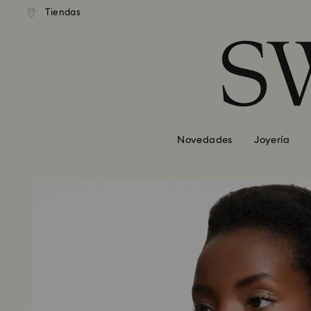
Tiendas
Accesskeys list
0 - Header
1 - Main content
2 - Footer
Novedades
Joyería