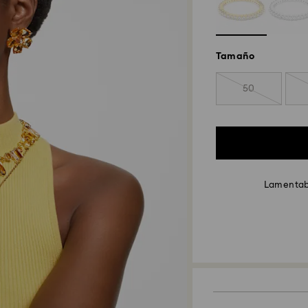
Tamaño
50
Lamentabl