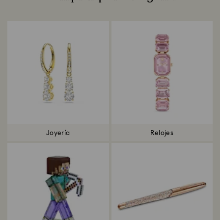
Title:
Joyería
Relojes