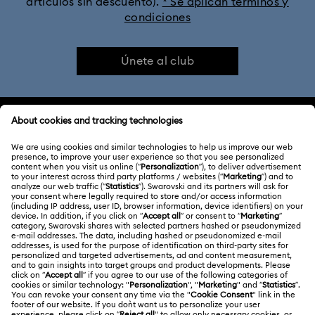
artículos sin descuento).
* Se aplican términos y
condiciones
Únete al club
ATENCIÓN AL CLIENTE
Información general del servicio al cliente
ACERCA DE NOSOTROS
Saldo de la tarjeta regalo
Acerca de Swarovski
Estado de la reparación
CONDICIONES LEGALES
Trabaja con nosotros
Contacto
Condiciones De Uso
Alumni Community
Guía de tamaños
Otros países/regiones
Terminos & Condiciones
English
Deutsch
Español
Français