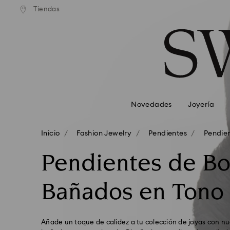
Tiendas
Accesskeys list
0 - Header
1 - Main content
2 - Footer
3 - Filter
4 - Search results
Novedades
Joyería
Inicio
Fashion Jewelry
Pendientes
Pendie
Pendientes de Bo
Bañados en Tono
Añade un toque de calidez a tu colección de joyas con n