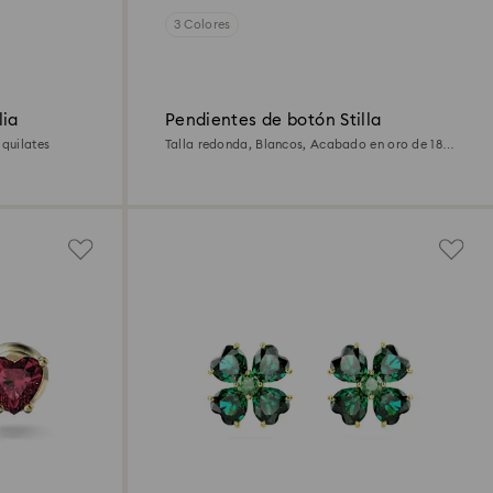
3 Colores
lia
Pendientes de botón Stilla
 quilates
Talla redonda, Blancos, Acabado en oro de 18
quilates