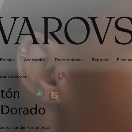
Relojes
Accesorios
Decoraciones
Regalos
El mun
ntes de botón
tón
 Dorado
uestros pendientes de botón