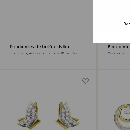
Rea
Pendientes de botón Idyllia
Pendientes
Flor, Rosas, Acabado en oro de 18 quilates
Concha de mar
quilates