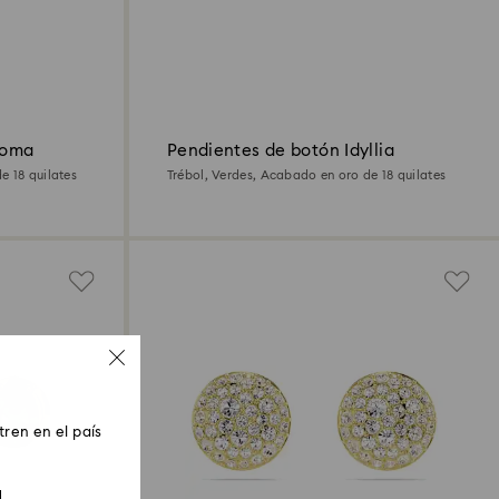
roma
Pendientes de botón Idyllia
e 18 quilates
Trébol, Verdes, Acabado en oro de 18 quilates
ren en el país