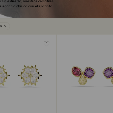
 sin esfuerzo, nuestros versátiles
legancia clásica con el encanto
os