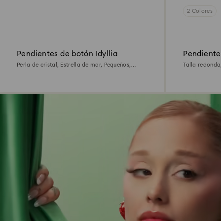
2 Colores
Pendientes de botón Idyllia
Pendiente
Perla de cristal, Estrella de mar, Pequeños,
Talla redonda
Multicolores, Acabado en oro de 18 quilates
quilates