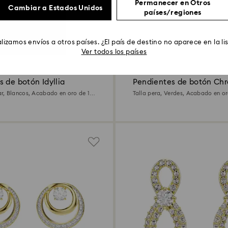
Permanecer en Otros
Cambiar a Estados Unidos
países/regiones
lizamos envíos a otros países. ¿El país de destino no aparece en la li
Ver todos los países
 de botón Idyllia
Pendientes de botón Ch
, Blancos, Acabado en oro de 18
Talla pera, Verdes, Acabado en or
quilates