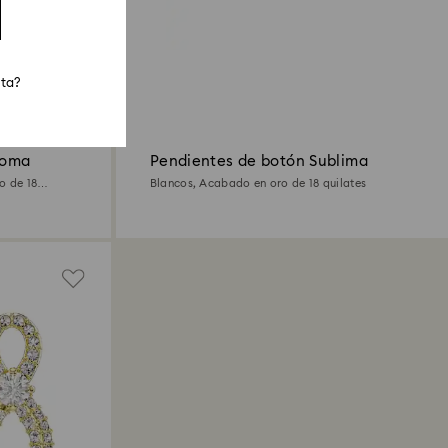
sta?
roma
Pendientes de botón Sublima
o de 18
Blancos, Acabado en oro de 18 quilates