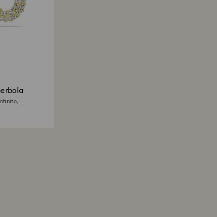
erbola
nfinito,
ilates