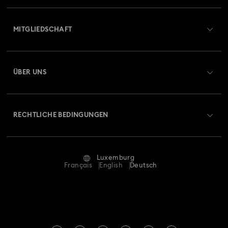
Übersicht zum Kundenservice
MITGLIEDSCHAFT
Auftragsstatus
Registrieren
Geschenkkarten-Guthaben
ÜBER UNS
Swarovski Club
Versand
Über Swarovski
Swarovski Crystal Society (SCS)
Retouren und Umtausch
RECHTLICHE BEDINGUNGEN
Stellen & Karriere
Reparaturstatus
Nutzungsbedingungen
Alumni Community
Luxemburg
Kontakt
AGB
Français
English
Deutsch
Für Geschäftskunden
Größe berechnen
Datenschutz
Sitemap
Store-Finder
Impressum
Swarovski Created Diamonds