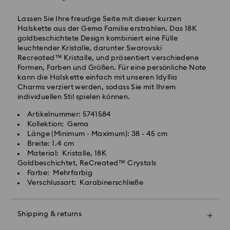
Werktag bearbeitet und versendet.
Lieferzeit bei Standardversand: 2 Werktag nach
Lassen Sie Ihre freudige Seite mit dieser kurzen
Bearbeitung und Versand
Halskette aus der Gema Familie erstrahlen. Das 18K
Standard Versandkosten: EUR 6.95
goldbeschichtete Design kombiniert eine Fülle
Kostenloser Standardversand bei einem Einkauf über:
leuchtender Kristalle, darunter Swarovski
EUR 99
Recreated™ Kristalle, und präsentiert verschiedene
Formen, Farben und Größen. Für eine persönliche Note
kann die Halskette einfach mit unseren Idyllia
Expressversand - FedEx
Charms verziert werden, sodass Sie mit Ihrem
Swarovski Kristall ist ein empfindliches Material, das
Bestellungen, die montags bis freitags bis spätestens
individuellen Stil spielen können.
besondere Achtsamkeit erfordert und gemäß den
14:30 Uhr MEZ eingehen, werden am gleichen
folgenden Pflegehinweisen zu behandeln ist. Um Ihr
Artikelnummer: 5741584
Werktag bearbeitet und versendet.
Swarovski Produkt lange schön zu halten, beachten
Kollektion: Gema
Lieferzeit bei Expressversand: 1 Werktag nach
Sie bitte Folgendes:
Länge (Minimum - Maximum): 38 - 45 cm
Bearbeitung und Versand
Breite: 1.4 cm
Express Versandkosten: EUR 17.50
Schmuck & Uhren:
Material: Kristalle, 18K
Bewahren Sie Ihren Schmuck in der
Goldbeschichtet, ReCreated™ Crystals
Originalverpackung oder einem weichen Samtbeutel
Postfächer, APO- und FPO-Adressen können nicht
Farbe: Mehrfarbig
auf, um Kratzer zu vermeiden.
beliefert werden. Bis zum Eingang der
Verschlussart: Karabinerschließe
Gelegentliches Polieren mit einem weichen Tuch
Abschlusszahlung bleiben die Artikel Eigentum von
erhält den ursprünglichen Glanz.
Swarovski.
Bitte legen Sie Ihr Schmuckstück vor dem
Shipping & returns
Händewaschen, Schwimmen oder Auftragen von
Gestalte dein Geschenk mit einer Premium
Für Crystal Myriad, Creators Lab und lizenzierte