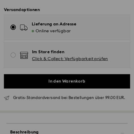
Versandoptionen
Lieferung an Adresse
Online verfügbar
Im Store finden
Click & Collect: Verfügbarkeit prüfen
In den Warenkorb
Gratis-Standardversand bei Bestellungen über 99.00 EUR.
Standardversand - GLS
Bestellungen, die montags bis freitags bis spätestens
10:00 Uhr MEZ eingehen, werden am gleichen
Beschreibung