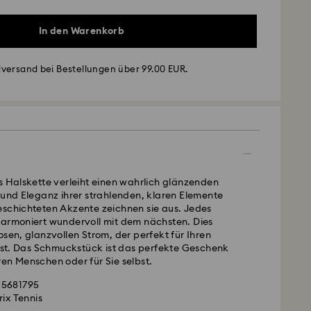
In den Warenkorb
versand bei Bestellungen über 99.00 EUR.
- GLS
montags bis freitags bis spätestens 10:00 Uhr MEZ
s Halskette verleiht einen wahrlich glänzenden
am gleichen Werktag bearbeitet und versendet.
 und Eleganz ihrer strahlenden, klaren Elemente
andardversand: 2 Werktag nach Bearbeitung und
eschichteten Akzente zeichnen sie aus. Jedes
harmoniert wundervoll mit dem nächsten. Dies
kosten: EUR 6.95
osen, glanzvollen Strom, der perfekt für Ihren
ardversand bei einem Einkauf über: EUR 99
 ist. Das Schmuckstück ist das perfekte Geschenk
en Menschen oder für Sie selbst.
FedEx
 5681795
 ist ein empfindliches Material, das besondere
montags bis freitags bis spätestens 14:30 Uhr MEZ
rix Tennis
dert und gemäß den folgenden Pflegehinweisen zu
am gleichen Werktag bearbeitet und versendet.