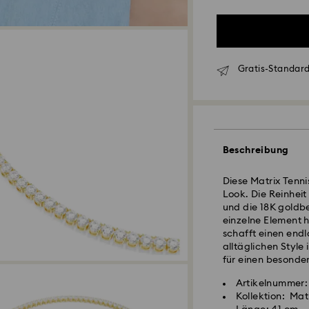
Gratis-Standard
Standardversand 
Beschreibung
Bestellungen, die 
Diese Matrix Tenni
eingehen, werden 
Look. Die Reinheit
Lieferzeit bei St
und die 18K goldb
Versand
einzelne Element 
Standard Versand
schafft einen endl
Kostenloser Stand
alltäglichen Style
für einen besonder
Expressversand - 
Artikelnummer:
Swarovski Kristall
Bestellungen, die 
Kollektion: Mat
Achtsamkeit erfor
eingehen, werden 