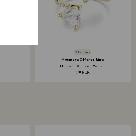
2 Farben
Mesmera Offener Ring
..
Herzschliff, Pavé, Weiß...
129 EUR