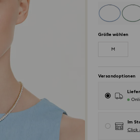
Größe wählen
M
Versandoptionen
Liefe
Onl
Im St
Click