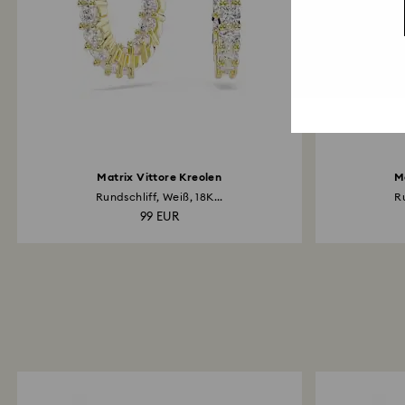
Matrix Vittore Kreolen
M
Rundschliff, Weiß, 18K...
Ru
99 EUR