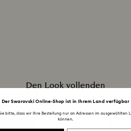
automatisch regist
Kristallstücke nu
per E-Mail, dass 
reinigen.
des Kaufpreises hä
kann bis zu 3–7 W
Zahlungsmethode, 
Insgesamt kann de
Wochen ab dem V
Den Look vollenden
Der Swarovski Online-Shop ist in Ihrem Land verfügbar
ie bitte, dass wir Ihre Bestellung nur an Adressen im ausgewählten L
können.