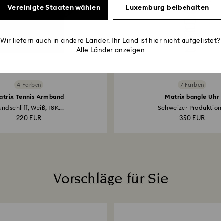
Vereinigte Staaten wählen
Luxemburg beibehalten
Wir liefern auch in andere Länder. Ihr Land ist hier nicht aufgelistet?
Alle Länder anzeigen
4 Farben
7 Farben
atrix Tennis Armband
Matrix bangle Uhr
ndschliff, Weiß, 18K...
Schweizer Produktion.
220 EUR
350 EUR
Vorschläge für Sie