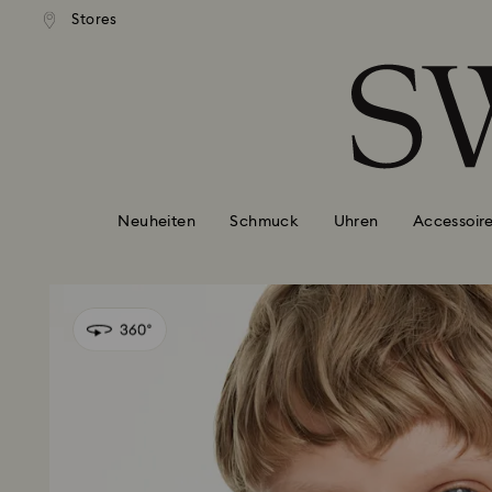
ser Standardversand ab 99 EUR
Kostenloser Standardversand 
Stores
Liste Tastaturkürzel
0 - Header
1 - Hauptinhalt
2 - Footer
Neuheiten
Schmuck
Uhren
Accessoir