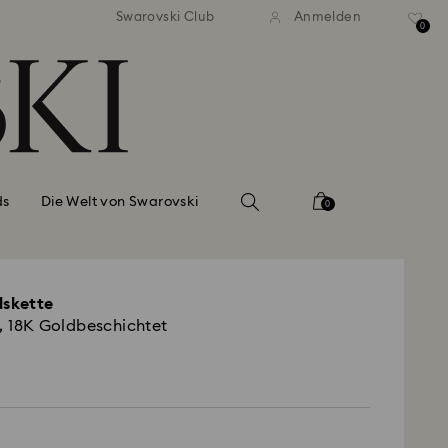
ser Standardversand ab 99 EUR
Kostenloser Standardversand 
Swarovski Club
Anmelden
0
ds
Die Welt von Swarovski
0
lskette
ß, 18K Goldbeschichtet