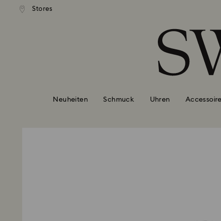
ser Standardversand ab 99 EUR
Kostenloser Standardversand 
Stores
Liste Tastaturkürzel
0 - Header
1 - Hauptinhalt
2 - Footer
Neuheiten
Schmuck
Uhren
Accessoir