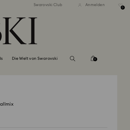
ser Standardversand ab 99 EUR
Kostenloser Standardversand 
Swarovski Club
Anmelden
0
ds
Die Welt von Swarovski
0
allmix