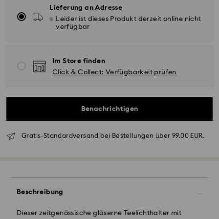
Lieferung an Adresse
Leider ist dieses Produkt derzeit online nicht
verfügbar
Im Store finden
Click & Collect: Verfügbarkeit prüfen
Benachrichtigen
Standardversand - GLS
Gratis-Standardversand bei Bestellungen über 99.00 EUR.
Bestellungen, die montags bis freitags bis spätestens
10:00 Uhr MEZ eingehen, werden am gleichen
Werktag bearbeitet und versendet.
Lieferzeit bei Standardversand: 2 Werktag nach
Bearbeitung und Versand
Beschreibung
Standard Versandkosten: EUR 6.95
Kostenloser Standardversand bei einem Einkauf über:
Dieser zeitgenössische gläserne Teelichthalter mit
EUR 99