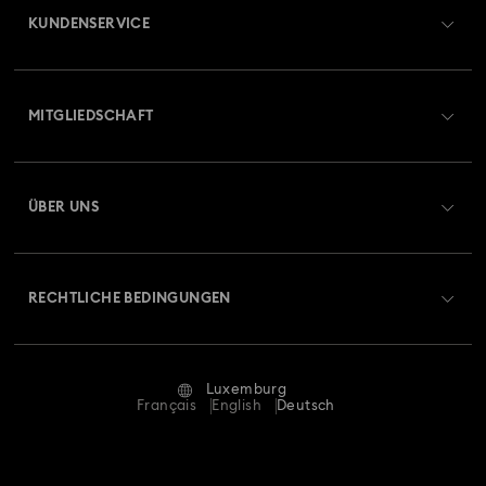
KUNDENSERVICE
Übersicht zum Kundenservice
MITGLIEDSCHAFT
Auftragsstatus
Registrieren
Geschenkkarten-Guthaben
ÜBER UNS
Swarovski Club
Versand
Über Swarovski
Swarovski Crystal Society (SCS)
Retouren und Umtausch
RECHTLICHE BEDINGUNGEN
Stellen & Karriere
Reparaturstatus
Nutzungsbedingungen
Alumni Community
Luxemburg
Kontakt
AGB
Français
English
Deutsch
Für Geschäftskunden
Größe berechnen
Datenschutz
Sitemap