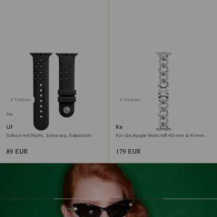
3 Farben
2 Farben
Neu
Uhrenarmband
Kettenband
Silikon mit Naht, Schwarz, Edelstahl
Für die Apple Watch® 40 mm & 41 mm,
Silberfarben, Edelstahl
89 EUR
179 EUR