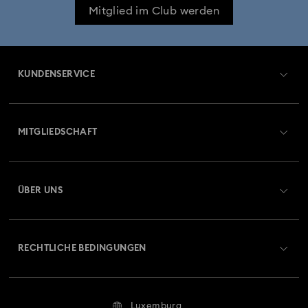
Mitglied im Club werden
KUNDENSERVICE
Übersicht zum Kundenservice
MITGLIEDSCHAFT
Auftragsstatus
Registrieren
Geschenkkarten-Guthaben
ÜBER UNS
Swarovski Club
Versand
Über Swarovski
Swarovski Crystal Society (SCS)
Retouren und Umtausch
RECHTLICHE BEDINGUNGEN
Stellen & Karriere
Reparaturstatus
Nutzungsbedingungen
Alumni Community
Luxemburg