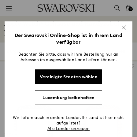
Liste Tastaturkürzel
0
0 - Header
Apple Watch® Gehäuse und Handyzubehör
1 - Hauptinhalt
Verleihen Sie jedem Look etwas Luxus mit unserem Handyzubehör aus Kristall
2 - Footer
Der Swarovski Online-Shop ist in Ihrem Land
–...
Mehr lesen
verfügbar
3 - Filter
12 Ergebnisse
Filter
Sortieren
Filter
Sortieren
4 - Suchergebnisse
Beachten Sie bitte, dass wir Ihre Bestellung nur an
Adressen im ausgewählten Land liefern können.
Vereinigte Staaten wählen
Luxemburg beibehalten
Wir liefern auch in andere Länder. Ihr Land ist hier nicht
aufgelistet?
Alle Länder anzeigen
2 Farben
2 Farben