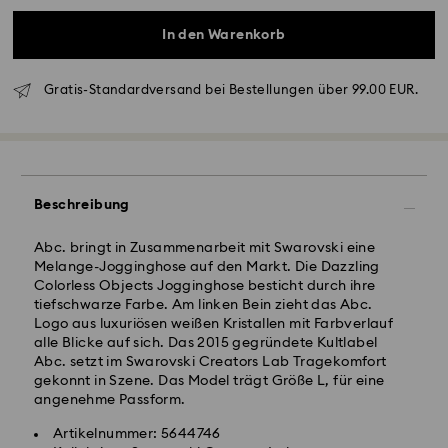
In den Warenkorb
Gratis-Standardversand bei Bestellungen über 99.00 EUR.
Standardversand - GLS
Bestellungen, die montags bis freitags bis spätestens
Beschreibung
10:00 Uhr MEZ eingehen, werden am gleichen
Werktag bearbeitet und versendet.
Abc. bringt in Zusammenarbeit mit Swarovski eine
Lieferzeit bei Standardversand: 1-2 Werktag nach
Melange-Jogginghose auf den Markt. Die Dazzling
Bearbeitung und Versand
Colorless Objects Jogginghose besticht durch ihre
Standard Versandkosten: EUR 6.95
tiefschwarze Farbe. Am linken Bein zieht das Abc.
Kostenloser Standardversand bei einem Einkauf über:
Logo aus luxuriösen weißen Kristallen mit Farbverlauf
EUR 99
alle Blicke auf sich. Das 2015 gegründete Kultlabel
Swarovski Kristall ist ein empfindliches Material, das
Abc. setzt im Swarovski Creators Lab Tragekomfort
besondere Achtsamkeit erfordert und gemäß den
gekonnt in Szene. Das Model trägt Größe L, für eine
Postfächer, APO- und FPO-Adressen können nicht
folgenden Pflegehinweisen zu behandeln ist. Um Ihr
angenehme Passform.
beliefert werden. Bis zum Eingang der
Swarovski Produkt lange schön zu halten, beachten
Abschlusszahlung bleiben die Artikel Eigentum von
Sie bitte Folgendes:
Artikelnummer: 5644746
Swarovski.