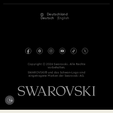
Reparaturstatus
Nutzungsbedingungen
Alumni Community
Deutschland
Kontakt
AGB
Deutsch
English
Für Geschäftskunden
Größe berechnen
Datenschutz
Sitemap
Store-Finder
Impressum
Swarovski Created Diamonds
Termin buchen
REACH-Informationen
Kristallwelten
Copyright ⓒ 2026 Swarovski. Alle Rechte
Erklärung zur Barrierefreiheit
vorbehalten.
Code of Conduct & Policies
SWAROVSKI® und das Schwan-Logo sind
eingetragene Marken der Swarovski AG.
Einwilligungserklärung zum Datenschutz
Vertrag widerrufen