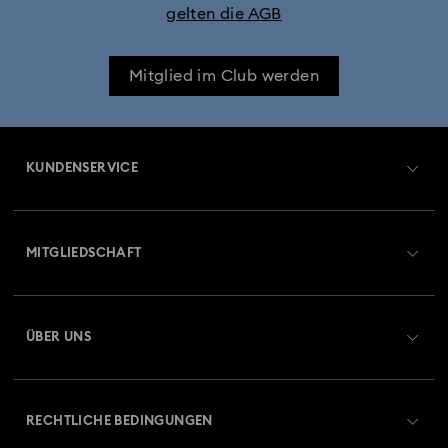
gelten die AGB
Mitglied im Club werden
KUNDENSERVICE
Übersicht zum Kundenservice
MITGLIEDSCHAFT
Auftragsstatus
Registrieren
Geschenkkarten-Guthaben
ÜBER UNS
Swarovski Club
Versand
Über Swarovski
Swarovski Crystal Society (SCS)
Retouren und Umtausch
RECHTLICHE BEDINGUNGEN
Stellen & Karriere