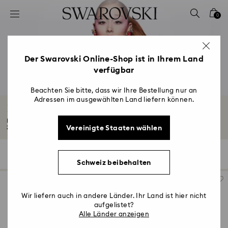
Liste Tastaturkürzel
0
0 - Header
1 - Hauptinhalt
2 - Footer
Der Swarovski Online-Shop ist in Ihrem Land
verfügbar
3 - Filter
4 - Suchergebnisse
Beachten Sie bitte, dass wir Ihre Bestellung nur an
Adressen im ausgewählten Land liefern können.
Frühjahr/Sommer Kollektion 2026
Erleben Sie den Sugar Rush unserer lebensfrohen Frühjahr/Sommer Kollektion
Vereinigte Staaten wählen
2026...
Mehr lesen
127 Ergebnisse
Filter
Sortieren
Filter
Sortieren
Schweiz beibehalten
Wir liefern auch in andere Länder. Ihr Land ist hier nicht
aufgelistet?
Alle Länder anzeigen