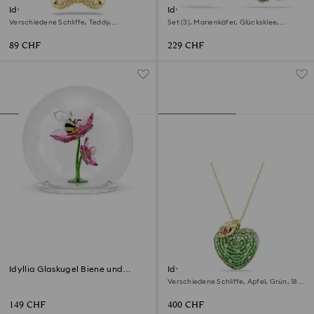
Idyllia Charm
Idyllia Drop-Ohrhänger
Verschiedene Schliffe, Teddy,
Set (3), Marienkäfer, Glücksklee,
Goldfarben, 18K Goldbeschichtet
Erdbeere, Mehrfarbig, 18K
Goldbeschichtet
89 CHF
229 CHF
Idyllia Glaskugel Biene und
Idyllia Anhänger
Blumen
Verschiedene Schliffe, Apfel, Grün, 18K
Goldbeschichtet
149 CHF
400 CHF