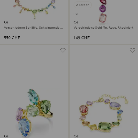
2 Farben
Exklusiv online
Gema Halskette
Gema Anhänger
Verschiedene Schliffe, Schwingende
Verschiedene Schliffe, Rosa, Rhodiniert
Kristalle, Mehrfarbig, 18K
Goldbeschichtet
550 CHF
149 CHF
Gema Cocktailring
Gema Armband