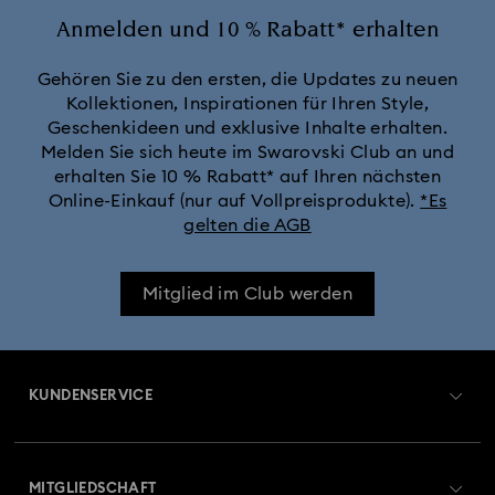
Black Panther Figurinen- und Schmuckkollektion
Anmelden und 10 % Rabatt* erhalten
Captain Marvel Figurinen- und Schmuckkollektion
Gehören Sie zu den ersten, die Updates zu neuen
Kollektionen, Inspirationen für Ihren Style,
Geschenkideen und exklusive Inhalte erhalten.
Cheshire Cat Accessoires und Figurinen
Chroma Kollektion
Melden Sie sich heute im Swarovski Club an und
erhalten Sie 10 % Rabatt* auf Ihren nächsten
Constella Kollektion
Curiosa Kollektion
Online-Einkauf (nur auf Vollpreisprodukte).
*Es
gelten die AGB
Dextera Kollektion
Die Vienna Collection
Mitglied im Club werden
Disney Charaktere und Disney Geschenke
Disney Classics Kollektion
Dulcis Kollektion
KUNDENSERVICE
Florere Kollektion
Gema Kollektion
Übersicht zum Kundenservice
MITGLIEDSCHAFT
Geschenke zum 20. Hochzeitstag
Harmonia Kollektion