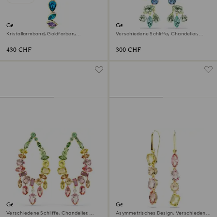
Gema Uhr
Gema Drop-Ohrhänger
Kristallarmband, Goldfarben,
Verschiedene Schliffe, Chandelier,
Vergoldetes Finish
Lang, Mehrfarbig, 18K Goldbeschichtet
430 CHF
300 CHF
Gema Drop-Ohrhänger
Gema Drop-Ohrhänger
Verschiedene Schliffe, Chandelier,
Asymmetrisches Design, Verschiedene