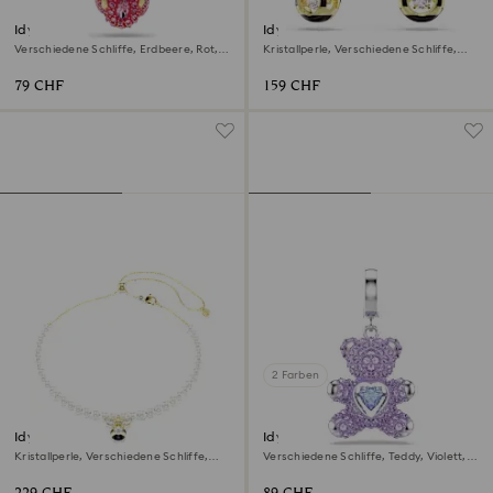
Idyllia Charm
Idyllia Drop-Ohrhänger
Verschiedene Schliffe, Erdbeere, Rot,
Kristallperle, Verschiedene Schliffe,
18K Goldbeschichtet
Biene, Mehrfarbig, 18K Goldbeschichtet
79 CHF
159 CHF
2 Farben
Idyllia Halsband
Idyllia Charm
Kristallperle, Verschiedene Schliffe,
Verschiedene Schliffe, Teddy, Violett,
Biene, Weiß, 18K Goldbeschichtet
Rhodiniert