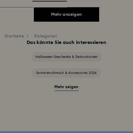
Mehr anzeigen
Startseite
Kategorien
Das könnte Sie auch interessieren
Halloween Geschenke & Dekorationen
Sommerschmuck & Accessoires 2026
Mehr zeigen
Alice in Wonderland Kollektion
Annual Edition Ornamente 2025-2026
Ariana Grande x Swarovski Capsule Collection