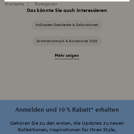
Startseite
Kategorien
Das könnte Sie auch interessieren
Halloween Geschenke & Dekorationen
Sommerschmuck & Accessoires 2026
Mehr zeigen
Alice in Wonderland Kollektion
Annual Edition Ornamente 2025-2026
Ariana Grande x Swarovski Capsule Collection
Black Panther Figurinen- und Schmuckkollektion
Anmelden und 10 % Rabatt* erhalten
Captain Marvel Figurinen- und Schmuckkollektion
Gehören Sie zu den ersten, die Updates zu neuen
Kollektionen, Inspirationen für Ihren Style,