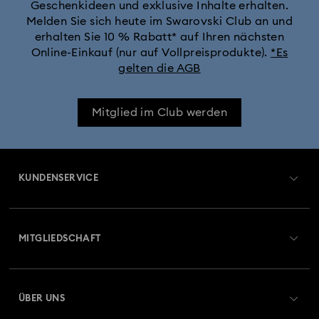
Geschenkideen und exklusive Inhalte erhalten.
Cheshire Cat Accessoires und Figurinen
Chroma Kollektion
Melden Sie sich heute im Swarovski Club an und
erhalten Sie 10 % Rabatt* auf Ihren nächsten
Constella Kollektion
Curiosa Kollektion
Online-Einkauf (nur auf Vollpreisprodukte).
*Es
gelten die AGB
Dextera Kollektion
Die Vienna Collection
Mitglied im Club werden
Disney Charaktere und Disney Geschenke
Disney Classics Kollektion
Dulcis Kollektion
KUNDENSERVICE
Florere Kollektion
Gema Kollektion
Übersicht zum Kundenservice
MITGLIEDSCHAFT
Geschenke zum 20. Hochzeitstag
Harmonia Kollektion
Auftragsstatus
Registrieren
Holiday Cheers Kollektion
Holiday Magic Kollektion
Geschenkkarten-Guthaben
ÜBER UNS
Swarovski Club
Hulk Figurinen- und Schmuckkollektion
Versand