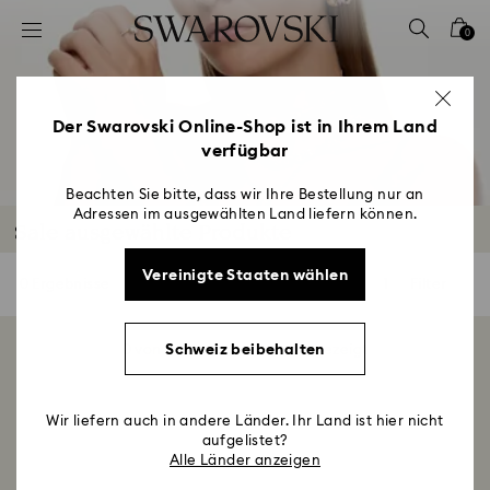
Liste Tastaturkürzel
0
0 - Header
1 - Hauptinhalt
2 - Footer
Der Swarovski Online-Shop ist in Ihrem Land
verfügbar
3 - Filter
4 - Suchergebnisse
Beachten Sie bitte, dass wir Ihre Bestellung nur an
Adressen im ausgewählten Land liefern können.
Sale ausgewählte Produkte
Vereinigte Staaten wählen
0 Ergebnisse
Filter
Filter
Schweiz beibehalten
0 von 0 Produkten werden gezeigt
Wir liefern auch in andere Länder. Ihr Land ist hier nicht
aufgelistet?
Alle Länder anzeigen