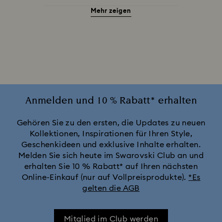
Mehr zeigen
Der König der Löwen Figurinen und Dekorationen
Die Schöne und das Biest Dekoration & Figurinen
Disney Figurinen und Dekorationen
Disney x Swarovski Winnie Puuh Figurinen & Ornamente
Anmelden und 10 % Rabatt* erhalten
Idyllia Dekorationen
Gehören Sie zu den ersten, die Updates zu neuen
Kollektionen, Inspirationen für Ihren Style,
Geschenkideen und exklusive Inhalte erhalten.
MARVEL x Swarovski X-Men Figurinen & Ornamente
Melden Sie sich heute im Swarovski Club an und
erhalten Sie 10 % Rabatt* auf Ihren nächsten
Shrek Dekorationen und Figurinen
Star Wars Figurinen
Online-Einkauf (nur auf Vollpreisprodukte).
*Es
gelten die AGB
Swarovski x Rosenthal Porzellan kollektion
Mitglied im Club werden