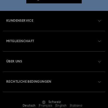
Tischdeko für Frühling & Sommer & Outdoor-Tischaccessoires
Universal Studios Geschenke & Ornamente
KUNDENSERVICE
Einweihungsgeschenke und Geschenke für das Zuhause
Übersicht zum Kundenservice
MITGLIEDSCHAFT
Lebkuchen-Dekorationen und -Ornamente
Auftragsstatus
Registrieren
Nussknacker-Ornamente und -Dekorationen
Geschenkkarten-Guthaben
ÜBER UNS
Swarovski Club
Rentier-Dekorationen und -Ornamente
Versand
Über Swarovski
Swarovski Crystal Society (SCS)
Retouren und Umtausch
Schneemann-Dekorationen und -Ornamente
RECHTLICHE BEDINGUNGEN
Stellen & Karriere
Reparaturstatus
Nutzungsbedingungen
Stern Deko & Schmuck
Weihnachtsbaumkugeln
Alumni Community
Schweiz
Kontakt
AGB
Deutsch
Français
English
Italiano
Weihnachtsmann-Dekorationen und -Ornamente