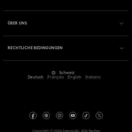
Auftragsstatus
Registrieren
Geschenkkarten-Guthaben
ÜBER UNS
Swarovski Club
Versand
Über Swarovski
Swarovski Crystal Society (SCS)
Retouren und Umtausch
RECHTLICHE BEDINGUNGEN
Stellen & Karriere
Reparaturstatus
Nutzungsbedingungen
Alumni Community
Schweiz
Kontakt
AGB
Deutsch
Français
English
Italiano
Für Geschäftskunden
Größe berechnen
Datenschutz
Sitemap
Store-Finder
Impressum
Swarovski Created Diamonds
Termin buchen
REACH-Informationen
Kristallwelten
Copyright ⓒ 2026 Swarovski. Alle Rechte