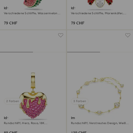
Idyllia Charm
Idyllia Charm
Verschiedene Schliffe, Wassermelone,
Verschiedene Schliffe, Marienkäfer,
Mehrfarbig, 18K Goldbeschichtet
Rot, 18K Goldbeschichtet
79 CHF
79 CHF
2 Farben
3 Farben
Idyllia Charm
Imber Armband
Rundschliff, Herz, Rosa, 18K
Rundschliff, Verstreutes Design, Weiß,
Goldbeschichtet
18K Goldbeschichtet