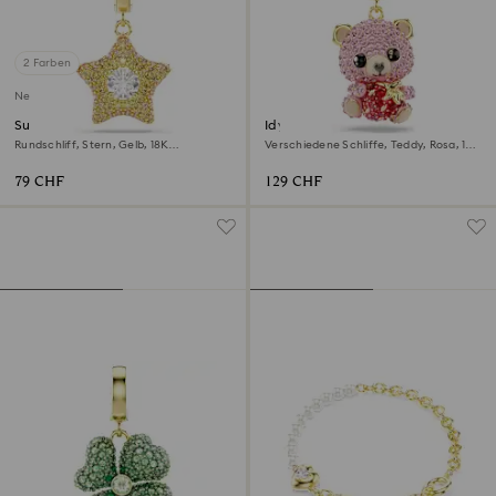
2 Farben
Neu
Sublima Charm
Idyllia Charm
Rundschliff, Stern, Gelb, 18K
Verschiedene Schliffe, Teddy, Rosa, 18K
goldbeschichtet
Goldbeschichtet
79 CHF
129 CHF