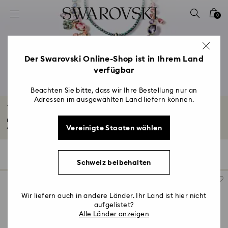
Liste Tastaturkürzel
0
0 - Header
1 - Hauptinhalt
2 - Footer
Der Swarovski Online-Shop ist in Ihrem Land
verfügbar
3 - Filter
4 - Suchergebnisse
Beachten Sie bitte, dass wir Ihre Bestellung nur an
Adressen im ausgewählten Land liefern können.
Vergoldete Charm-Armbänder
Umarme dein Handgelenk mit unseren vergoldeten Charm-Armbändern und
Vereinigte Staaten wählen
Armreifen...
Mehr lesen
21 Ergebnisse
Filter
Sortieren
Filter
Sortieren
Schweiz beibehalten
Wir liefern auch in andere Länder. Ihr Land ist hier nicht
aufgelistet?
Alle Länder anzeigen