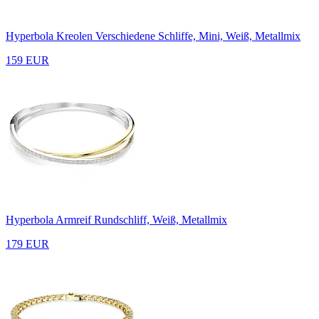
Hyperbola Kreolen
Verschiedene Schliffe, Mini, Weiß, Metallmix
159 EUR
Hyperbola Armreif
Rundschliff, Weiß, Metallmix
179 EUR