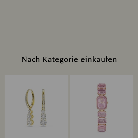
meisterhafte Schliffe aus. Jeder Diamant findet
seinen Platz in einer Echtschmuck-Kreation, die
ewig erstrahlen wird.
Mehr lesen
Nach Kategorie einkaufen
Title: