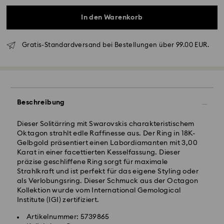
In den Warenkorb
Gratis-Standardversand bei Bestellungen über 99.00 EUR.
Standardversand - GLS
Bestellungen, die montags bis freitags bis spätestens
10:00 Uhr MEZ eingehen, werden am gleichen
Beschreibung
Werktag bearbeitet und versendet.
Lieferzeit bei Standardversand: 2-3 Arbeitstage nach
Dieser Solitärring mit Swarovskis charakteristischem
Bearbeitung und Versand
Oktagon strahlt edle Raffinesse aus. Der Ring in 18K-
Standard Versandkosten: EUR 6.95
Gelbgold präsentiert einen Labordiamanten mit 3,00
Kostenloser Standardversand bei einem Einkauf über:
Karat in einer facettierten Kesselfassung. Dieser
EUR 99
präzise geschliffene Ring sorgt für maximale
Strahlkraft und ist perfekt für das eigene Styling oder
als Verlobungsring. Dieser Schmuck aus der Octagon
Expressversand -
FedEx
Kollektion wurde vom International Gemological
Institute (IGI) zertifiziert.
Bestellungen, die montags bis freitags bis spätestens
Ihr Swarovski Created Diamonds Schmuck ist
Artikelnummer: 5739865
14:30 Uhr MEZ eingehen, werden am gleichen
kostbar. Mit nur wenigen Handgriffen bewahren Sie