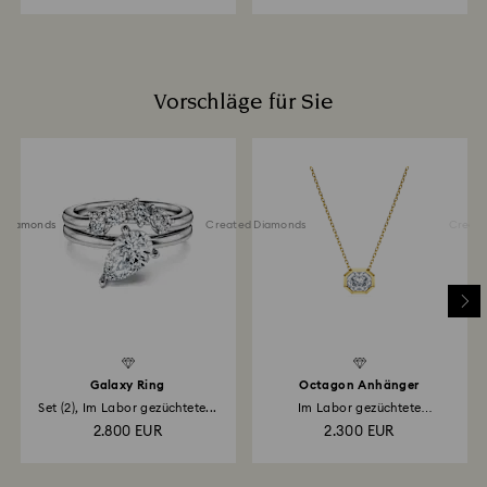
Vorschläge für Sie
 Diamonds
Created Diamonds
Created 
Galaxy Ring
Octagon Anhänger
Set (2), Im Labor gezüchtete...
Im Labor gezüchtete
Diamanten...
2.800 EUR
2.300 EUR