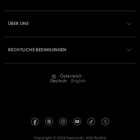
Auftragsstatus
Registrieren
Geschenkkarten-Guthaben
ÜBER UNS
Swarovski Club
Versand
Über Swarovski
Swarovski Crystal Society (SCS)
Retouren und Umtausch
RECHTLICHE BEDINGUNGEN
Stellen & Karriere
Reparaturstatus
Nutzungsbedingungen
Alumni Community
Österreich
Kontakt
AGB
Deutsch
English
Für Geschäftskunden
Größe berechnen
Datenschutz
Sitemap
Store-Finder
Impressum
Swarovski Created Diamonds
Termin buchen
REACH-Informationen
Kristallwelten
Copyright ⓒ 2026 Swarovski. Alle Rechte