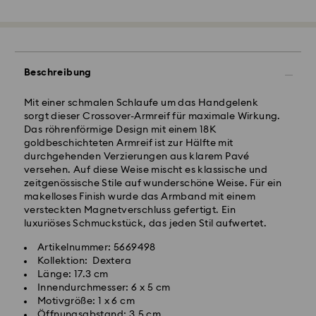
Standardversand - GLS
Bestellungen, die montags bis freitags bis spätestens
10:00 Uhr MEZ eingehen, werden am gleichen
Werktag bearbeitet und versendet.
Beschreibung
Lieferzeit bei Standardversand: 2-3 Arbeitstage nach
Bearbeitung und Versand
Mit einer schmalen Schlaufe um das Handgelenk
Standard Versandkosten: EUR 6.95
sorgt dieser Crossover-Armreif für maximale Wirkung.
Kostenloser Standardversand bei einem Einkauf über:
Das röhrenförmige Design mit einem 18K
EUR 99
goldbeschichteten Armreif ist zur Hälfte mit
durchgehenden Verzierungen aus klarem Pavé
versehen. Auf diese Weise mischt es klassische und
Expressversand -
FedEx
zeitgenössische Stile auf wunderschöne Weise. Für ein
makelloses Finish wurde das Armband mit einem
versteckten Magnetverschluss gefertigt. Ein
Bestellungen, die montags bis freitags bis spätestens
luxuriöses Schmuckstück, das jeden Stil aufwertet.
14:30 Uhr MEZ eingehen, werden am gleichen
Swarovski Kristall ist ein empfindliches Material, das
Werktag bearbeitet und versendet.
besondere Achtsamkeit erfordert und gemäß den
Artikelnummer: 5669498
Lieferzeit bei Expressversand: 1-2 Werktage nach
folgenden Pflegehinweisen zu behandeln ist. Um Ihr
Kollektion: Dextera
Bearbeitung und Versand
Swarovski Produkt lange schön zu halten, beachten
Länge: 17.3 cm
Express Versandkosten: EUR 17.50
Sie bitte Folgendes:
Innendurchmesser: 6 x 5 cm
Motivgröße: 1 x 6 cm
Schmuck & Uhren:
Öffnungsabstand: 3.5 cm
Postfächer, APO- und FPO-Adressen können nicht