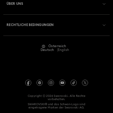
ÜBER UNS
Swarovski Club
Versand
Über Swarovski
Swarovski Crystal Society (SCS)
Retouren und Umtausch
RECHTLICHE BEDINGUNGEN
Stellen & Karriere
Reparaturstatus
Nutzungsbedingungen
Alumni Community
Österreich
Kontakt
AGB
Deutsch
English
Für Geschäftskunden
Größe berechnen
Datenschutz
Sitemap
Store-Finder
Impressum
Swarovski Created Diamonds
Termin buchen
REACH-Informationen
Kristallwelten
Copyright ⓒ 2026 Swarovski. Alle Rechte
Erklärung zur Barrierefreiheit
vorbehalten.
Code of Conduct & Policies
SWAROVSKI® und das Schwan-Logo sind
eingetragene Marken der Swarovski AG.
Einwilligungserklärung zum Datenschutz