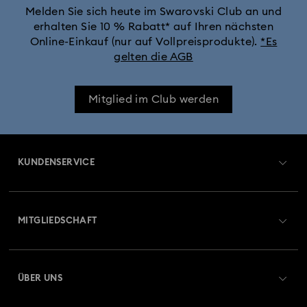
Melden Sie sich heute im Swarovski Club an und
erhalten Sie 10 % Rabatt* auf Ihren nächsten
Online-Einkauf (nur auf Vollpreisprodukte).
*Es
gelten die AGB
Mitglied im Club werden
KUNDENSERVICE
Übersicht zum Kundenservice
MITGLIEDSCHAFT
Auftragsstatus
Registrieren
Geschenkkarten-Guthaben
ÜBER UNS
Swarovski Club
Versand