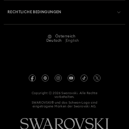
Über Swarovski
Swarovski Crystal Society (SCS)
Retouren und Umtausch
RECHTLICHE BEDINGUNGEN
Stellen & Karriere
Reparaturstatus
Nutzungsbedingungen
Alumni Community
Österreich
Kontakt
AGB
Deutsch
English
Für Geschäftskunden
Größe berechnen
Datenschutz
Sitemap
Store-Finder
Impressum
Swarovski Created Diamonds
Termin buchen
REACH-Informationen
Kristallwelten
Copyright ⓒ 2026 Swarovski. Alle Rechte
Erklärung zur Barrierefreiheit
vorbehalten.
Code of Conduct & Policies
SWAROVSKI® und das Schwan-Logo sind
eingetragene Marken der Swarovski AG.
Einwilligungserklärung zum Datenschutz
Vertrag widerrufen