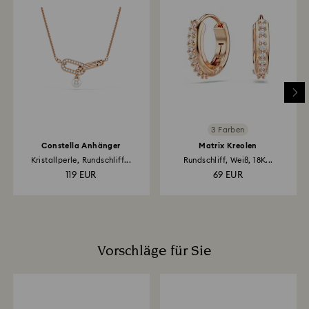
anzufassen und zu reinigen.
dauern und erfolgt über die Zahlungsmethode, die Sie
auch für Ihre Bestellung verwendet haben. Insgesamt
kann der Rücksende- und Erstattungsprozess bis zu
3–4 Wochen ab dem Versanddatum in Anspruch
nehmen.
Rücksendungen über einen Swarovski Store:Die
Erstattung erfolgt über die ursprüngliche
Zahlungsmethode und es kann bis zu 3–7 Werktage
3 Farben
dauern, bis die Gutschrift erfolgt.
Constella Anhänger
Matrix Kreolen
Kristallperle, Rundschliff...
Rundschliff, Weiß, 18K...
119 EUR
69 EUR
Vorschläge für Sie