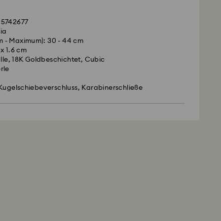
 5742677
lia
 - Maximum): 30 - 44 cm
 x 1.6 cm
alle, 18K Goldbeschichtet, Cubic
rle
Kugelschiebeverschluss, Karabinerschließe