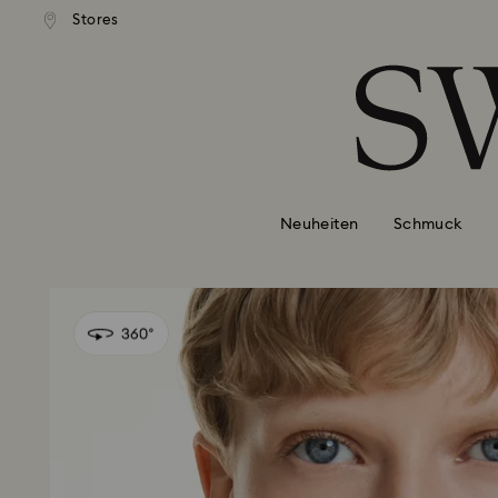
Stores
Liste Tastaturkürzel
0 - Header
1 - Hauptinhalt
2 - Footer
Neuheiten
Schmuck