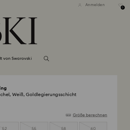
Anmelden
0
lt von Swarovski
ing
schel, Weiß, Goldlegierungsschicht
Größe berechnen
52
55
58
60