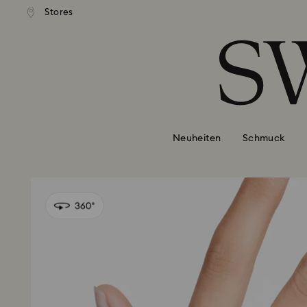
Stores
Liste Tastaturkürzel
0 - Header
1 - Hauptinhalt
2 - Footer
Neuheiten
Schmuck