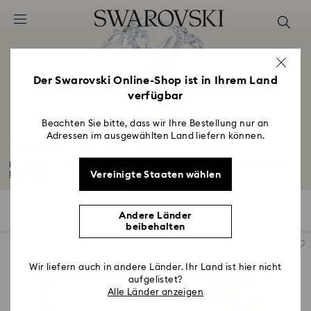
Liste Tastaturkürzel
0 - Header
1 - Hauptinhalt
2 - Footer
Der Swarovski Online-Shop ist in Ihrem Land
verfügbar
3 - Filter
4 - Suchergebnisse
Beachten Sie bitte, dass wir Ihre Bestellung nur an
Adressen im ausgewählten Land liefern können.
Exklusive Produkte des SCS-Archivs
Das Online-Archiv der Swarovski Crystal Society bietet einen Überblick über...
Vereinigte Staaten wählen
Mehr lesen
15 Ergebnisse
Filter
Sortieren
Filter
Sortieren
Andere Länder
beibehalten
Wir liefern auch in andere Länder. Ihr Land ist hier nicht
aufgelistet?
Alle Länder anzeigen