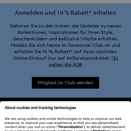
Anmelden und 10 % Rabatt* erhalten
Gehören Sie zu den ersten, die Updates zu neuen
Kollektionen, Inspirationen für Ihren Style,
Geschenkideen und exklusive Inhalte erhalten.
Melden Sie sich heute im Swarovski Club an und
erhalten Sie 10 % Rabatt* auf Ihren nächsten
Online-Einkauf (nur auf Vollpreisprodukte).
*Es
gelten die AGB
Mitglied im Club werden
KUNDENSERVICE
Übersicht zum Kundenservice