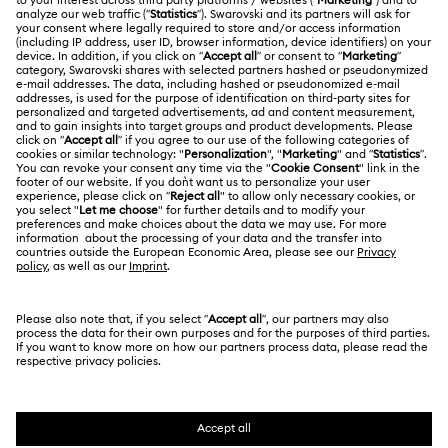
ÜBER UNS
Geschenkkarten-Guthaben
Über Swarovski
Reparaturstatus
RECHTLICHE BEDINGUNGEN
Stellen & Karriere
Kontakt
Nutzungsbedingungen
Alumni Community
Größe berechnen
Andere Länder
AGB
English
Deutsch
Español
Français
Für Geschäftskunden
Store-Finder
Datenschutz
Sitemap
Cookie-Einwilligung
Swarovski Created Diamonds
Impressum
Kristallwelten
Copyright ⓒ 2026 Swarovski. Alle Rechte
REACH-Informationen
vorbehalten.
Code of Conduct & Policies
SWAROVSKI® und das Schwan-Logo sind
eingetragene Marken der Swarovski AG.
Einwilligungserklärung zum Datenschutz