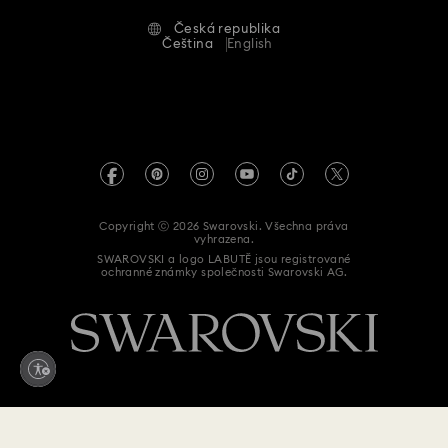
Alumni Community
Česká republika
Kontaktujte nás
Smluvní podmínky
Čeština
English
Kolekce figurek a šperků Hulk
Pro profesionály
Průvodce velikostmi
Zásady ochrany osobních údajů
Kolekce figurek a šperků Iron Man
Mapa stránek
Vyhledávač prodejen
Tiráž
Swarovski Created Diamonds
Kolekce figurek a šperků Spider-Man
Informace REACH
Kristallwelten
Kolekce figurek a doplňků Marvel
Copyright ⓒ 2026 Swarovski. Všechna práva
Prohlášení o přístupnosti
vyhrazena.
Code of Conduct & Policies
SWAROVSKI a logo LABUTĚ jsou registrované
Kolekce figurek a šperků s motivem Mickey Mouse
ochranné známky společnosti Swarovski AG.
Prohlášení o souhlasu při ochraně údajů
Kolekce figurek a šperků s motivem Minnie Mouse
Zde odstoupit od smlouvy
Kolekce šperků a figurek Mimoni
Minecraft figurky a dekorace
Postavičky a dárky Disney