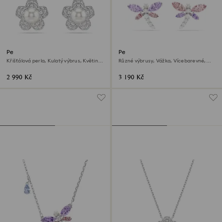
Peckové náušnice Ariana
Peckové náušnice Ariana
Grande x Swarovski
Grande x Swarovski
Křišťálová perla, Kulatý výbrus, Květina,
Různé výbrusy, Vážka, Vícebarevné,
Bílá, Pokoveno rhodiem
Pokoveno rhodiem
2 990 Kč
3 190 Kč