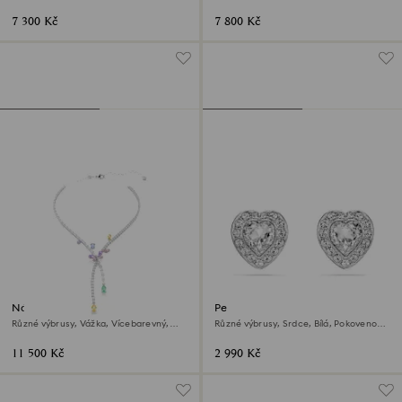
rhodiem
Bílý, Pokoveno rhodiem
7 300 Kč
7 800 Kč
Náhrdelník Ariana Grande x
Peckové náušnice Ariana
Swarovski
Grande x Swarovski
Různé výbrusy, Vážka, Vícebarevný,
Různé výbrusy, Srdce, Bílá, Pokoveno
Pokoveno rhodiem
rhodiem
11 500 Kč
2 990 Kč