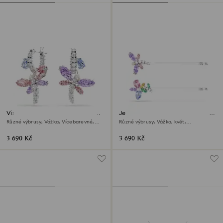
Visací náušnice Ariana Grande x
Jehlice do vlasů Ariana Grande
Swarovski
x Swarovski
Různé výbrusy, Vážka, Vícebarevné,
Různé výbrusy, Vážka, květ,
Pokoveno rhodiem
Vícebarevná, Pokoveno rhodiem
3 690 Kč
3 690 Kč