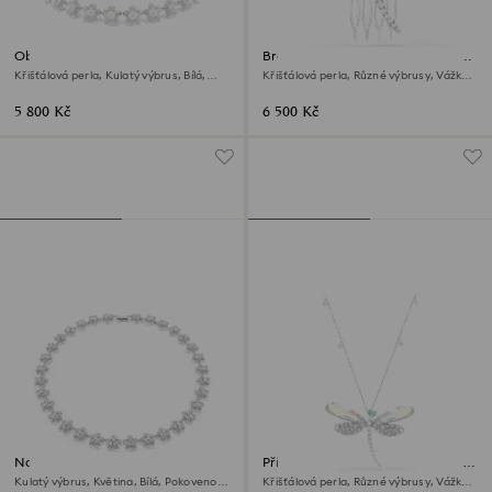
Obojkový náhrdelník Ariana
Brož a doplněk do vlasů Ariana
Grande x Swarovski
Grande x Swarovski
Křišťálová perla, Kulatý výbrus, Bílá,
Křišťálová perla, Různé výbrusy, Vážka,
Pokoveno rhodiem
Bílá, Pokoveno rhodiem
5 800 Kč
6 500 Kč
Náhrdelník Ariana Grande x
Přívěsek s broží Ariana Grande x
Swarovski
Swarovski
Kulatý výbrus, Květina, Bílá, Pokoveno
Křišťálová perla, Různé výbrusy, Vážka,