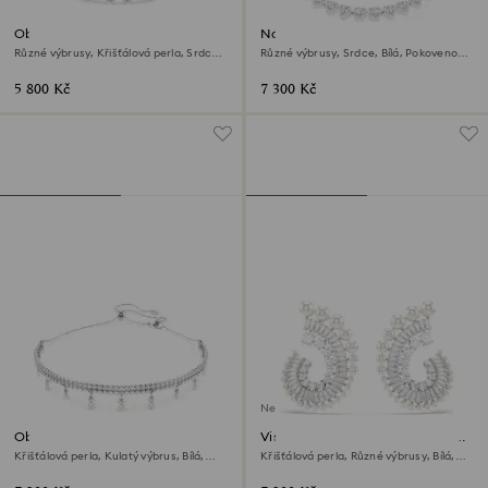
Obojkový náhrdelník Ariana
Náhrdelník Ariana Grande x
Grande x Swarovski
Swarovski
Různé výbrusy, Křišťálová perla, Srdce,
Různé výbrusy, Srdce, Bílá, Pokoveno
Bílá, Pokoveno rhodiem
rhodiem
5 800 Kč
7 300 Kč
Není na skladě
Obojkový náhrdelník Ariana
Visací náušnice Ariana Grande x
Grande x Swarovski
Swarovski
Křišťálová perla, Kulatý výbrus, Bílá,
Křišťálová perla, Různé výbrusy, Bílá,
Pokoveno rhodiem
Pokoveno rhodiem