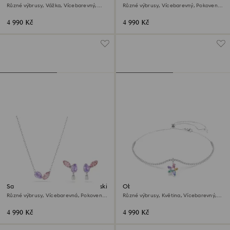
Swarovski
Swarovski
Různé výbrusy, Vážka, Vícebarevný,
Různé výbrusy, Vícebarevný, Pokoveno
Pokoveno rhodiem
rhodiem
4 990 Kč
4 990 Kč
Sada Ariana Grande x Swarovski
Obojkový náhrdelník Ariana
Grande x Swarovski
Různé výbrusy, Vícebarevná, Pokoveno
Různé výbrusy, Květina, Vícebarevný,
rhodiem
Pokoveno rhodiem
4 990 Kč
4 990 Kč