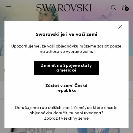
Seznam přístupových kódů
0
0 – Záhlaví
1 – Hlavní obsah
2 – Zápatí
Swarovski je i ve vaší zemi
3 – Filtr
Upozorňujeme, že vaši objednávku můžeme zaslat pouze
na adresu ve vybrané zemi.
4 – Výsledky vyhledávání
Kolekce Ariana Grande x Swarovski
Změnit na Spojené státy
americké
Prozkoumejte capsule kolekci Ariana Grande x Swarovski, která představuje
zářivé...
Další informace
Zůstat v zemi Česká
46 Výsledků
Filtr
Třídit podle
republika
Filtr
Třídit
podle
Doručujeme i do dalších zemí. Země, do které chcete
objednávku doručit, tu není uvedena?
Zobrazit všechny země