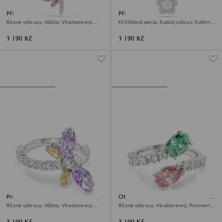
Přívěsek Ariana Grande x
Přívěsek Ariana Grande x
Swarovski
Swarovski
Různé výbrusy, Vážka, Vícebarevný,
Křišťálová perla, Kulatý výbrus, Květina,
Pokoveno rhodiem
Bílá, Pokoveno rhodiem
3 190 Kč
3 190 Kč
Prsten s motivem Ariana Grande
Otevřený prsten Ariana Grande
x Swarovski
x Swarovski
Různé výbrusy, Vážka, Vícebarevný,
Různé výbrusy, Vícebarevný, Pokoveno
Pokoveno rhodiem
rhodiem