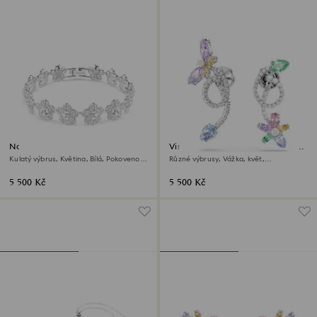
Náramek Ariana Grande x
Visací náušnice s ozdobou do uší
Swarovski
Ariana Grande x Swarovski
Kulatý výbrus, Květina, Bílá, Pokoveno
Různé výbrusy, Vážka, květ,
rhodiem
Vícebarevné, Pokoveno rhodiem
5 500 Kč
5 500 Kč