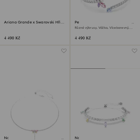
Ariana Grande x Swarovski Hřib
Pevný náramek Ariana Grande x
a motýl
Swarovski
Různé výbrusy, Vážka, Vícebarevný,
Pokoveno rhodiem
4 490 Kč
4 490 Kč
Náhrdelník Y Ariana Grande x
Náramek Ariana Grande x