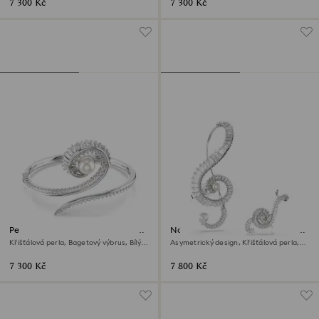
7 300 Kč
7 300 Kč
Pevný náramek Ariana Grande x
Náušnice klipsy Ariana Grande x
Swarovski
Swarovski
Křišťálová perla, Bagetový výbrus, Bílý,
Asymetrický design, Křišťálová perla,
Pokoveno rhodiem
Bagetový výbrus, Bílá, Pokoveno
rhodiem
7 300 Kč
7 800 Kč