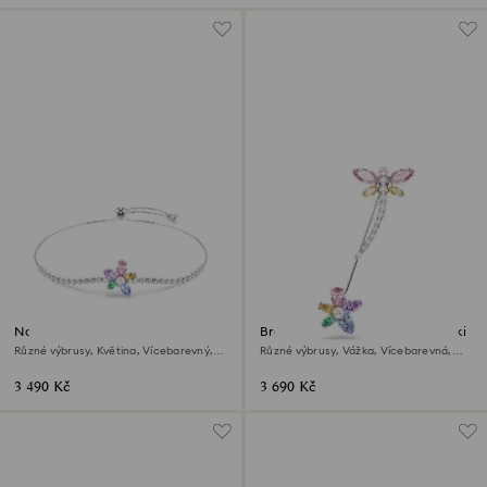
Náramek Ariana Grande x
Brož Ariana Grande x Swarovski
Swarovski
Různé výbrusy, Květina, Vícebarevný,
Různé výbrusy, Vážka, Vícebarevná,
Pokoveno rhodiem
Pokoveno rhodiem
3 490 Kč
3 690 Kč