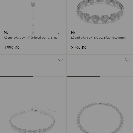
Náhrdelník Y Ariana Grande x
Náramek Ariana Grande x
Swarovski
Swarovski
Různé výbrusy, Křišťálová perla, Srdce,
Různé výbrusy, Srdce, Bílá, Pokoveno
Bílá, Pokoveno rhodiem
rhodiem
4 990 Kč
5 500 Kč