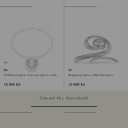
Není na skladě
Náhrdelník Ariana Grande x
Vlasový klip Ariana Grande x
Swarovski
Swarovski
Křišťálová perla, Srdcový výbrus, Srdce,
Bagetový výbrus, Bílá, Pokoveno
Bílá, Pokoveno rhodiem
rhodiem
10 000 Kč
10 000 Kč
Zobrazit 46 z 46 produktů