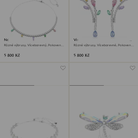
Náhrdelník Ariana Grande x
Visací náušnice Ariana Grande x
Swarovski
Swarovski
Různé výbrusy, Vícebarevný, Pokoveno
Různé výbrusy, Vícebarevné, Pokoveno
rhodiem
rhodiem
5 800 Kč
5 800 Kč