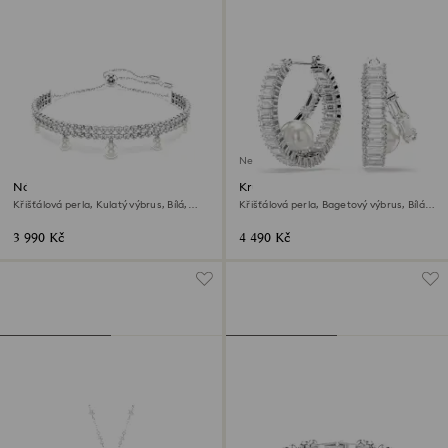
Není na skladě
Náramek Ariana Grande x
Kruhové náušnice Ariana
Swarovski
Grande x Swarovski
Křišťálová perla, Kulatý výbrus, Bílá,
Křišťálová perla, Bagetový výbrus, Bílá,
Pokoveno rhodiem
Pokoveno rhodiem
3 990 Kč
4 490 Kč