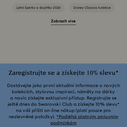
Letní šperky a doplňky 2026
Disney Classics kolekce
Zobrazit více
Doplňky a figurky Kočka Šklíba
Dárky k 20. výročí svatby
Figurky a ozdoby z muzikálu Wicked
Kolekce Alenka v říši divů
Kolekce Chroma
Kolekce Constella
Kolekce Curiosa
Zaregistrujte se a získejte 10% slevu*
Kolekce Dextera
Kolekce Dulcis
Kolekce Florere
Dostávejte jako první aktuální informace o nových
kolekcích, stylovou inspiraci, náměty na dárky
a navíc získejte exkluzivní přístup. Registrujte se
Kolekce Gema
Kolekce Harmonia
ještě dnes do Swarovski Club a získejte 10% slevu*
na váš příští on-line nákup (platí pouze pro
Kolekce Holiday Cheers
Kolekce Holiday Magic
nezlevněné položky).
*Podléhá platným smluvním
podmínkám