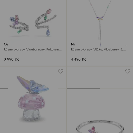
Ozdoby na ucho Ariana Grande
Náhrdelník Y Ariana Grande x
x Swarovski
Swarovski
Různé výbrusy, Vícebarevný, Pokoveno
Různé výbrusy, Vážka, Vícebarevný,
rhodiem
Pokoveno rhodiem
3 990 Kč
4 490 Kč