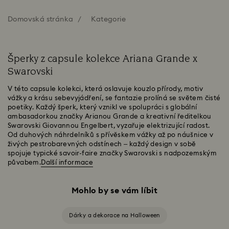
Domovská stránka
Kategorie
Šperky z capsule kolekce Ariana Grande x
Swarovski
V této capsule kolekci, která oslavuje kouzlo přírody, motiv
vážky a krásu sebevyjádření, se fantazie prolíná se světem čisté
poetiky. Každý šperk, který vznikl ve spolupráci s globální
ambasadorkou značky Arianou Grande a kreativní ředitelkou
Swarovski Giovannou Engelbert, vyzařuje elektrizující radost.
Od duhových náhrdelníků s přívěskem vážky až po náušnice v
živých pestrobarevných odstínech – každý design v sobě
spojuje typické savoir-faire značky Swarovski s nadpozemským
půvabem.
Další informace
Mohlo by se vám líbit
Dárky a dekorace na Halloween