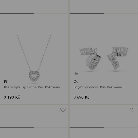
Není na skladě
Přívěsek Ariana Grande x
Ozdoby na ucho Ariana Grande
Swarovski
x Swarovski
Různé výbrusy, Srdce, Bílá, Pokoveno
Bagetový výbrus, Bílé, Pokoveno
rhodiem
rhodiem
3 190 Kč
3 690 Kč