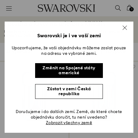
Seznam přístupových kódů
0
0 – Záhlaví
Pouzdra a kryty na telefon s křišťály
1 – Hlavní obsah
Dodejte svým každodenním doplňkům luxusní nádech s našimi pouzdry
2 – Zápatí
Swarovski je i ve vaší zemi
na chytrý...
Další informace
3 – Filtr
Upozorňujeme, že vaši objednávku můžeme zaslat pouze
33 Výsledků
Filtr
Třídit podle
Filtr
na adresu ve vybrané zemi.
Třídit
4 – Výsledky vyhledávání
podle
Změnit na Spojené státy
americké
Zůstat v zemi Česká
republika
Doručujeme i do dalších zemí. Země, do které chcete
objednávku doručit, tu není uvedena?
Zobrazit všechny země