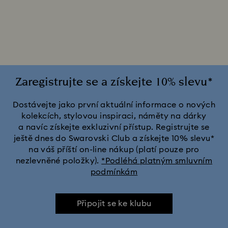
Pouzdra a kryty na iPhone® 17
Pouzdra a kryty na iPhone® 17 Pro
Pouzdra a kryty na iPhone® 17 Pro Max
Zaregistrujte se a získejte 10% slevu*
Pouzdra a kryty na iPhone® 15
Dostávejte jako první aktuální informace o nových
kolekcích, stylovou inspiraci, náměty na dárky
a navíc získejte exkluzivní přístup. Registrujte se
Pouzdra a kryty na iPhone® 15 Pro
ještě dnes do Swarovski Club a získejte 10% slevu*
na váš příští on-line nákup (platí pouze pro
Pouzdra a kryty na iPhone® 15 Pro Max
nezlevněné položky).
*Podléhá platným smluvním
podmínkám
Připojit se ke klubu