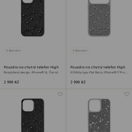
2 Barvách
2 Barvách
Pouzdro na chytrý telefon High
Pouzdro na chytrý telefon High
Rozptýlený design, iPhone® 16, Černá
Křišťály typu Flat Back, iPhone® 17 Pro,
Stříbrný odstín
2 990 Kč
2 990 Kč