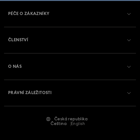
PÉČE O ZÁKAZNÍKY
Přehled zákaznických služeb
ČLENSTVÍ
Stav objednávky
Registrovat
Zůstatek na dárkové kartě
O NÁS
Swarovski Club
Zasílání
O Swarovski
Swarovski Crystal Society (SCS)
Vrácení a výměna
PRÁVNÍ ZÁLEŽITOSTI
Zaměstnání a kariéra
Stav opravy
Podmínky použití
Alumni Community
Česká republika
Kontaktujte nás
Smluvní podmínky
Čeština
English
Pro profesionály
Průvodce velikostmi
Zásady ochrany osobních údajů