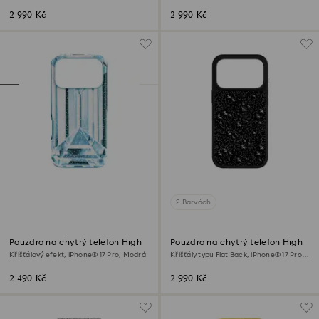
Max, Stříbrný odstín
Max, Černá
2 990 Kč
2 990 Kč
2 Barvách
Pouzdro na chytrý telefon High
Pouzdro na chytrý telefon High
Křišťálový efekt, iPhone® 17 Pro, Modrá
Křišťály typu Flat Back, iPhone® 17 Pro,
Černá
2 490 Kč
2 990 Kč