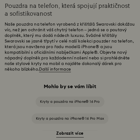
Pouzdra na telefon, která spojují praktičnost
a sofistikovanost
Naše pouzdra na telefon vyrobená z křišťálů Swarovski dokážou
víc, než jen ochránit váš chytrý telefon – jedná se o poutavý
doplněk, který mu dodá nádech luxusu. Svůdné křišťály
Swarovski se jasně třpytí v celé naší kolekci pouzder na telefon,
která jsou navržena pro řadu modelů iPhone® a jsou
kompatibilní s oficiálními nabíječkami Apple®. Objevte nový
nápadný doplněk pro každodenní nošení nebo si prohlédněte
naše stylové kryty na mobil a najděte dokonalý dárek pro
někoho blízkého.
Další informace
Mohlo by se vám líbit
Kryty a pouzdra na iPhone® 16 Pro
Kryty a pouzdra na iPhone® 16 Pro Max
Zobrazit více
Kryty a pouzdra na iPhone® 16